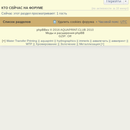
Перейти
КТО СЕЙЧАС НА ФОРУМЕ
(по активности за 10 минут)
Сейчас этот раздел просматривают: 1 гость
Список разделов
Удалить cookies форума
Часовой пояс:
UTC
phpBBex
© 2016 AQUAPRINT.CLUB 2010
Моды и расширения phpBB
GZIP: Off
[+]
Water Transfer Printing || aquaprint || hydrographics || immeris || аквапечать || аквапринт ||
WTP || Хромирование || Золочение || Металлизация [+]