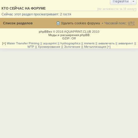
Перейти
КТО СЕЙЧАС НА ФОРУМЕ
(по активности за 10 минут)
Сейчас этот раздел просматривают: 2 гостя
Список разделов
Удалить cookies форума
Часовой пояс:
UTC
phpBBex
© 2016 AQUAPRINT.CLUB 2010
Моды и расширения phpBB
GZIP: Off
[+]
Water Transfer Printing || aquaprint || hydrographics || immeris || аквапечать || аквапринт ||
WTP || Хромирование || Золочение || Металлизация [+]