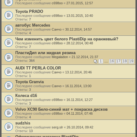
Последнее сообщение
c698oo
«
27.01.2015, 12:57
Toyota PRADO
Последнее сообщение
c698oo
«
13.01.2015, 10:40
Ответы:
7
автобус Mercedes
Последнее сообщение
Санчо
«
30.12.2014, 14:57
Ответы:
4
Чем изменить цвет белого PlastiDip на оранжевый?
Последнее сообщение
c698oo
«
28.12.2014, 00:48
Ответы:
7
ПластиДип или жидкая резина
Последнее сообщение
Megaladon
«
21.12.2014, 21:37
Ответы:
364
1
…
16
17
18
19
AUDI TT PERLA COLOR
Последнее сообщение
Санчо
«
13.12.2014, 20:46
Ответы:
1
Toyota Granvia
Последнее сообщение
Санчо
«
16.11.2014, 13:00
Ответы:
3
Колеса d16
Последнее сообщение
c698oo
«
16.11.2014, 12:27
Ответы:
3
Volvo XC90 Бело-синий мат + покраска дисков
Последнее сообщение
c698oo
«
04.11.2014, 07:46
Ответы:
4
sudzhis
Последнее сообщение
serg.slr
«
26.10.2014, 09:42
Ответы:
13
Оформление магазина PlastiDip