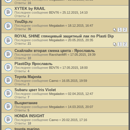
Ответы:
16
XYTEK by RAAIL
Последнее сообщение
BDV76
«
25.12.2015, 14:10
Ответы:
2
YouDip.ru
Последнее сообщение
Megaladon
«
18.12.2015, 16:47
Ответы:
36
1
2
ROYAL SHINE глянцевый защитный лак по Plasti Dip
Последнее сообщение
Megaladon
«
20.05.2015, 20:35
Ответы:
21
1
2
Скайлайн вторая смена цвета - Ярославль
Последнее сообщение
RavshanMR
«
17.05.2015, 19:39
Ответы:
10
PlastiDip Ярославль
Последнее сообщение
BDV76
«
17.05.2015, 18:00
Ответы:
4
Toyota Majesta
Последнее сообщение
Санчо
«
16.05.2015, 19:59
Ответы:
3
Subaru цвет Iris Violet
Последнее сообщение
Megaladon
«
02.04.2015, 12:47
Ответы:
7
Выцветание
Последнее сообщение
Megaladon
«
14.03.2015, 20:07
Ответы:
5
HONDA INSIGHT
Последнее сообщение
Санчо
«
20.02.2015, 17:16
Ответы:
18
toyota marino