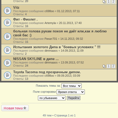
Ответы:
20
1
2
Vitz
Последнее сообщение
c698oo
«
01.12.2013, 07:11
Ответы:
4
Фит - Фиолет .
Последнее сообщение
Artemyla
«
20.11.2013, 17:40
Ответы:
16
больная голова рукам покоя не даёт или,как я люблю
свой бас :)
Последнее сообщение
Ринат701
«
14.11.2013, 09:32
Ответы:
15
Испытания золотого Дипа в "боевых условиях " !!!
Последнее сообщение
dimmaass
«
14.09.2013, 11:09
Ответы:
2
NISSAN SKYLINE в дипе ...
Последнее сообщение
dimmaass
«
13.09.2013, 07:52
Ответы:
24
1
2
Toyota Tacoma под прозрачным дипом.
Последнее сообщение
c698oo
«
09.09.2013, 03:09
Ответы:
13
Показать темы за:
Поле сортировки
Новая тема
49 тем • Страница 1 из 1