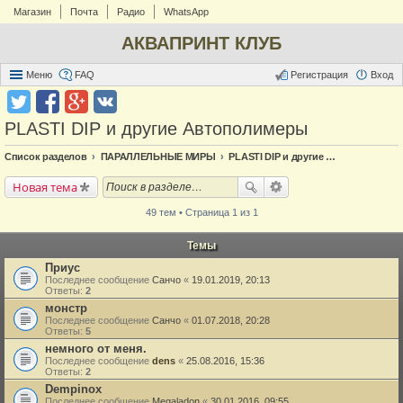
Магазин
Почта
Радио
WhatsApp
АКВАПРИНТ КЛУБ
Меню
FAQ
Регистрация
Вход
PLASTI DIP и другие Автополимеры
Список разделов
ПАРАЛЛЕЛЬНЫЕ МИРЫ
PLASTI DIP и другие Автополимеры
Новая тема
49 тем • Страница 1 из 1
Темы
Приус
Последнее сообщение
Санчо
«
19.01.2019, 20:13
Ответы:
2
монстр
Последнее сообщение
Санчо
«
01.07.2018, 20:28
Ответы:
5
немного от меня.
Последнее сообщение
dens
«
25.08.2016, 15:36
Ответы:
2
Dempinox
Последнее сообщение
Megaladon
«
30.01.2016, 09:55