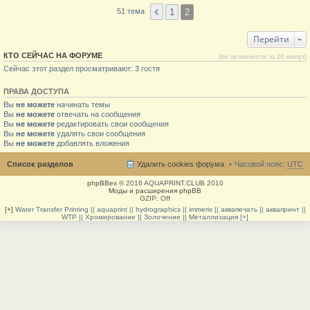
1
2
51 тема
Перейти
КТО СЕЙЧАС НА ФОРУМЕ
(по активности за 10 минут)
Сейчас этот раздел просматривают: 3 гостя
ПРАВА ДОСТУПА
Вы
не можете
начинать темы
Вы
не можете
отвечать на сообщения
Вы
не можете
редактировать свои сообщения
Вы
не можете
удалять свои сообщения
Вы
не можете
добавлять вложения
Список разделов
Удалить cookies форума
Часовой пояс:
UTC
phpBBex
© 2016 AQUAPRINT.CLUB 2010
Моды и расширения phpBB
GZIP: Off
[+]
Water Transfer Printing || aquaprint || hydrographics || immeris || аквапечать || аквапринт ||
WTP || Хромирование || Золочение || Металлизация [+]