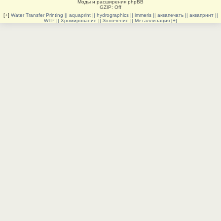
Моды и расширения phpBB
GZIP: Off
[+]
Water Transfer Printing || aquaprint || hydrographics || immeris || аквапечать || аквапринт ||
WTP || Хромирование || Золочение || Металлизация [+]