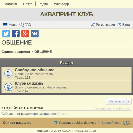
Магазин
Почта
Радио
WhatsApp
АКВАПРИНТ КЛУБ
Меню
FAQ
Регистрация
Вход
ОБЩЕНИЕ
Список разделов
ОБЩЕНИЕ
Раздел
Свободное общение
Общение на любые темы
Темы:
132
Клубная жизнь
Все что связано с клубной жизнью
Темы:
67
Перейти
КТО СЕЙЧАС НА ФОРУМЕ
(по активности за 10 минут)
Сейчас этот раздел просматривают: 1 гость
Список разделов
Удалить cookies форума
Часовой пояс:
UTC
phpBBex
© 2016 AQUAPRINT.CLUB 2010