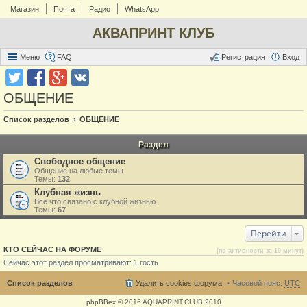
Магазин
Почта
Радио
WhatsApp
АКВАПРИНТ КЛУБ
Меню
FAQ
Регистрация
Вход
ОБЩЕНИЕ
Список разделов
ОБЩЕНИЕ
Раздел
Свободное общение
Общение на любые темы
Темы:
132
Клубная жизнь
Все что связано с клубной жизнью
Темы:
67
Перейти
КТО СЕЙЧАС НА ФОРУМЕ
(по активности за 10 минут)
Сейчас этот раздел просматривают: 1 гость
Список разделов
Удалить cookies форума
Часовой пояс:
UTC
phpBBex
© 2016 AQUAPRINT.CLUB 2010