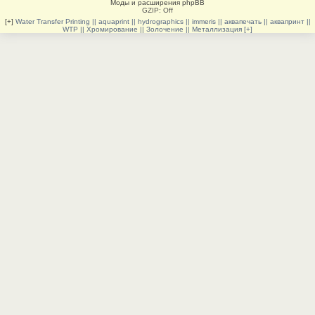
Моды и расширения phpBB
GZIP: Off
[+]
Water Transfer Printing || aquaprint || hydrographics || immeris || аквапечать || аквапринт ||
WTP || Хромирование || Золочение || Металлизация [+]