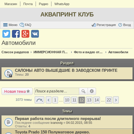
Магазин
Почта
Радио
WhatsApp
АКВАПРИНТ КЛУБ
Меню
FAQ
Регистрация
Вход
Автомобили
Список разделов
ИММЕРСИОННАЯ ПЕЧАТЬ
Фото и видео отчёт по аквапечати
Автомобили
Раздел
САЛОНЫ АВТО ВЫШЕДШИЕ В ЗАВОДСКОМ ПРИНТЕ
Темы:
20
Новая тема
1
…
10
11
12
13
14
…
22
1073 темы
Темы
Первая работа после длителного перерыва!
Последнее сообщение
ivanovig
«
04.02.2015, 08:55
Ответы:
4
Toyota Prado 150 Полуматовое дерево.