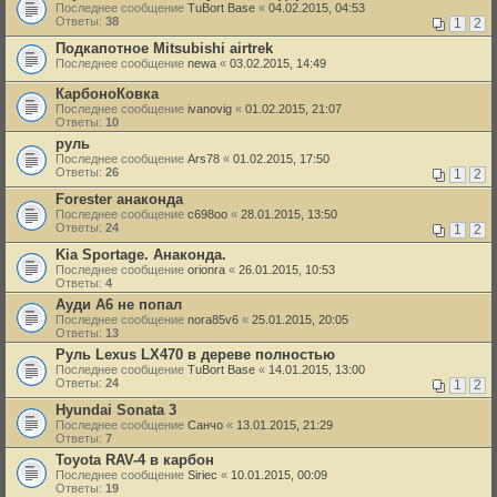
Последнее сообщение
TuBort Base
«
04.02.2015, 04:53
Ответы:
38
1
2
Подкапотное Mitsubishi airtrek
Последнее сообщение
newa
«
03.02.2015, 14:49
КарбоноКовка
Последнее сообщение
ivanovig
«
01.02.2015, 21:07
Ответы:
10
руль
Последнее сообщение
Ars78
«
01.02.2015, 17:50
Ответы:
26
1
2
Forester анаконда
Последнее сообщение
c698oo
«
28.01.2015, 13:50
Ответы:
24
1
2
Kia Sportage. Анаконда.
Последнее сообщение
orionra
«
26.01.2015, 10:53
Ответы:
4
Ауди А6 не попал
Последнее сообщение
nora85v6
«
25.01.2015, 20:05
Ответы:
13
Руль Lexus LX470 в дереве полностью
Последнее сообщение
TuBort Base
«
14.01.2015, 13:00
Ответы:
24
1
2
Hyundai Sonata 3
Последнее сообщение
Санчо
«
13.01.2015, 21:29
Ответы:
7
Toyota RAV-4 в карбон
Последнее сообщение
Siriec
«
10.01.2015, 00:09
Ответы:
19