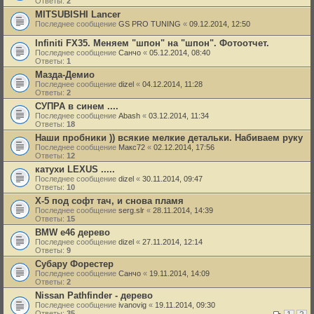
Ответы:
2
MITSUBISHI Lancer
Последнее сообщение
GS PRO TUNING
«
09.12.2014, 12:50
Infiniti FX35. Меняем "шпон" на "шпон". Фотоотчет.
Последнее сообщение
Санчо
«
05.12.2014, 08:40
Ответы:
1
Мазда-Демио
Последнее сообщение
dizel
«
04.12.2014, 11:28
Ответы:
2
СУПРА в синем ....
Последнее сообщение
Abash
«
03.12.2014, 11:34
Ответы:
18
Наши пробники )) всякие мелкие детальки. Набиваем руку
Последнее сообщение
Макс72
«
02.12.2014, 17:56
Ответы:
12
катухи LEXUS .....
Последнее сообщение
dizel
«
30.11.2014, 09:47
Ответы:
10
Х-5 под софт тач, и снова пламя
Последнее сообщение
serg.slr
«
28.11.2014, 14:39
Ответы:
15
BMW e46 дерево
Последнее сообщение
dizel
«
27.11.2014, 12:14
Ответы:
9
Субару Форестер
Последнее сообщение
Санчо
«
19.11.2014, 14:09
Ответы:
2
Nissan Pathfinder - дерево
Последнее сообщение
ivanovig
«
19.11.2014, 09:30
Ответы:
35