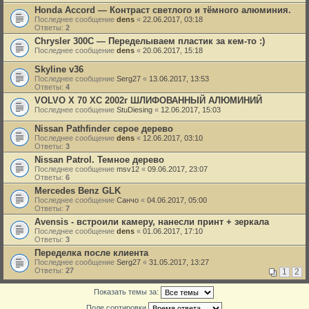
Honda Accord — Контраст светлого и тёмного алюминия.
Последнее сообщение
dens
«
22.06.2017, 03:18
Ответы:
2
Chrysler 300C — Переделываем пластик за кем-то :)
Последнее сообщение
dens
«
20.06.2017, 15:18
Skyline v36
Последнее сообщение
Serg27
«
13.06.2017, 13:53
Ответы:
4
VOLVO X 70 XC 2002г ШЛИФОВАННЫЙ АЛЮМИНИЙ
Последнее сообщение
StuDiesing
«
12.06.2017, 15:03
Nissan Pathfinder серое дерево
Последнее сообщение
dens
«
12.06.2017, 03:10
Ответы:
3
Nissan Patrol. Темное дерево
Последнее сообщение
msv12
«
09.06.2017, 23:07
Ответы:
6
Mercedes Benz GLK
Последнее сообщение
Санчо
«
04.06.2017, 05:00
Ответы:
7
Avensis - встроили камеру, нанесли принт + зеркала
Последнее сообщение
dens
«
01.06.2017, 17:10
Ответы:
3
Переделка после клиента
Последнее сообщение
Serg27
«
31.05.2017, 13:27
Ответы:
27
1
2
Показать темы за:
Поле сортировки