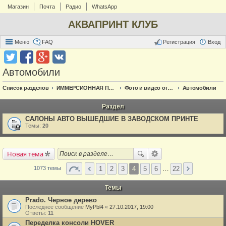
Магазин
Почта
Радио
WhatsApp
АКВАПРИНТ КЛУБ
Меню
FAQ
Регистрация
Вход
Автомобили
Список разделов
ИММЕРСИОННАЯ ПЕЧАТЬ
Фото и видео отчёт по аквапечати
Автомобили
Раздел
САЛОНЫ АВТО ВЫШЕДШИЕ В ЗАВОДСКОМ ПРИНТЕ
Темы:
20
Новая тема
1
2
3
4
5
6
…
22
1073 темы
Темы
Prado. Черное дерево
Последнее сообщение
MyPbl4
«
27.10.2017, 19:00
Ответы:
11
Переделка консоли HOVER