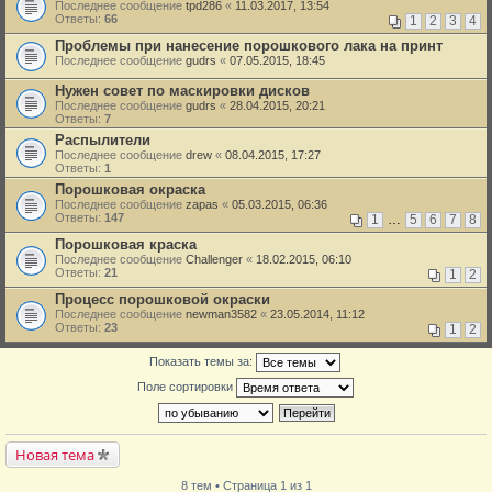
Последнее сообщение
tpd286
«
11.03.2017, 13:54
Ответы:
66
1
2
3
4
Проблемы при нанесение порошкового лака на принт
Последнее сообщение
gudrs
«
07.05.2015, 18:45
Нужен совет по маскировки дисков
Последнее сообщение
gudrs
«
28.04.2015, 20:21
Ответы:
7
Распылители
Последнее сообщение
drew
«
08.04.2015, 17:27
Ответы:
1
Порошковая окраска
Последнее сообщение
zapas
«
05.03.2015, 06:36
Ответы:
147
1
…
5
6
7
8
Порошковая краска
Последнее сообщение
Challenger
«
18.02.2015, 06:10
Ответы:
21
1
2
Процесс порошковой окраски
Последнее сообщение
newman3582
«
23.05.2014, 11:12
Ответы:
23
1
2
Показать темы за:
Поле сортировки
Новая тема
8 тем • Страница 1 из 1