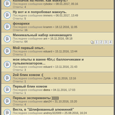
Колпачок на Hover. Как макнуть?
Последнее сообщение
rybolov
«
08.01.2017, 05:16
Ответы:
4
Ну вот и я попробовал макнуть.
Последнее сообщение
immers
«
06.01.2017, 13:49
Ответы:
5
фонарики
Последнее сообщение
kramm
«
18.12.2016, 11:05
Ответы:
16
Минимальный набор начинающего
Последнее сообщение
ant
«
16.11.2016, 08:18
Ответы:
64
1
2
3
4
Мой первый опыт..
Последнее сообщение
eduard
«
15.11.2016, 13:44
Ответы:
1
мои опыты в ванне 40л,с баллончиками и
пульвилезатором...
Последнее сообщение
eduard
«
13.11.2016, 21:43
Ответы:
3
2ой блин комом :(
Последнее сообщение
ZpNik
«
06.11.2016, 13:16
Ответы:
1
Первый блин комом
Последнее сообщение
dens
«
04.11.2016, 17:03
Ответы:
1
Первые эксперементы )))))))
Последнее сообщение
alan24
«
31.10.2016, 15:20
Ответы:
4
Веста, в "Шлифованный алюминий"
Последнее сообщение
andrey322009
«
25.08.2016, 16:24