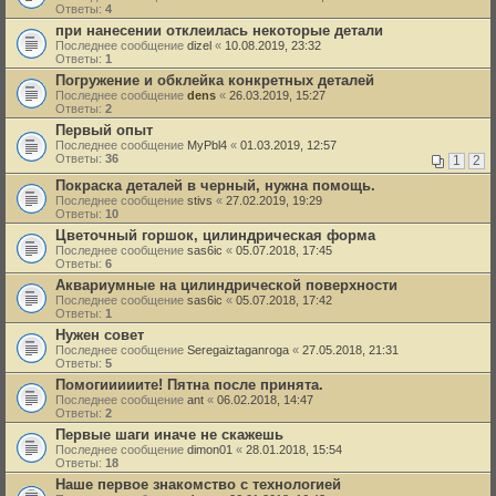
Ответы:
4
при нанесении отклеилась некоторые детали
Последнее сообщение
dizel
«
10.08.2019, 23:32
Ответы:
1
Погружение и обклейка конкретных деталей
Последнее сообщение
dens
«
26.03.2019, 15:27
Ответы:
2
Первый опыт
Последнее сообщение
MyPbl4
«
01.03.2019, 12:57
Ответы:
36
1
2
Покраска деталей в черный, нужна помощь.
Последнее сообщение
stivs
«
27.02.2019, 19:29
Ответы:
10
Цветочный горшок, цилиндрическая форма
Последнее сообщение
sas6ic
«
05.07.2018, 17:45
Ответы:
6
Аквариумные на цилиндрической поверхности
Последнее сообщение
sas6ic
«
05.07.2018, 17:42
Ответы:
1
Нужен совет
Последнее сообщение
Seregaiztaganroga
«
27.05.2018, 21:31
Ответы:
5
Помогииииите! Пятна после принята.
Последнее сообщение
ant
«
06.02.2018, 14:47
Ответы:
2
Первые шаги иначе не скажешь
Последнее сообщение
dimon01
«
28.01.2018, 15:54
Ответы:
18
Наше первое знакомство с технологией