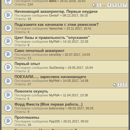
Последнее сообщение
dens
«
26.01.2018, 16:43
Ответы:
124
1
…
4
5
6
7
Начинающий аквапринтер. Первые неудачи
Последнее сообщение
DenisF
«
08.12.2017, 05:15
Ответы:
19
Подскажите как начинали с этим ремеслом?
Последнее сообщение
Vanechek
«
23.11.2017, 16:41
Ответы:
4
Цвет базы и правильность "опускания"
Последнее сообщение
MyPbl4
«
14.10.2017, 22:28
Ответы:
8
Само печатный аквапринт
Последнее сообщение
serenkiy
«
20.07.2017, 14:03
Ответы:
13
Первый опыт
Последнее сообщение
StuDiesing
«
19.05.2017, 15:04
Ответы:
2
ПОЕХАЛИ..... зарисовки начинающего
Последнее сообщение
MyPbl4
«
14.05.2017, 14:38
Ответы:
27
1
2
Помогите окунуть
Последнее сообщение
MyPbl4
«
11.04.2017, 13:38
Ответы:
5
Форд Фиеста (Моя первая работа...)
Последнее сообщение
bobrovskiy
«
06.02.2017, 09:25
Ответы:
9
Проплешены
Последнее сообщение
Ppp205
«
26.01.2017, 09:02
Ответы:
18