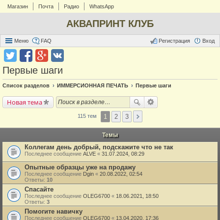
Магазин
Почта
Радио
WhatsApp
АКВАПРИНТ КЛУБ
Меню
FAQ
Регистрация
Вход
Первые шаги
Список разделов
ИММЕРСИОННАЯ ПЕЧАТЬ
Первые шаги
Новая тема
1
2
3
115 тем
Темы
Коллегам день добрый, подскажите что не так
Последнее сообщение
ALVE
«
31.07.2024, 08:29
Опытные образцы уже на продажу
Последнее сообщение
Dgin
«
20.08.2022, 02:54
Ответы:
10
Спасайте
Последнее сообщение
OLEG6700
«
18.06.2021, 18:50
Ответы:
3
Помогите навичку
Последнее сообщение
OLEG6700
«
13.04.2020, 17:36