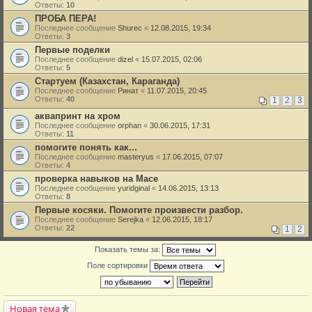
Ответы:
10
ПРОБА ПЕРА!
Последнее сообщение
Shurec
«
12.08.2015, 19:34
Ответы:
3
Первые поделки
Последнее сообщение
dizel
«
15.07.2015, 02:06
Ответы:
5
Стартуем (Казахстан, Караганда)
Последнее сообщение
Ринат
«
11.07.2015, 20:45
Ответы:
40
1
2
3
аквапринт на хром
Последнее сообщение
orphan
«
30.06.2015, 17:31
Ответы:
11
помогите понять как...
Последнее сообщение
masteryus
«
17.06.2015, 07:07
Ответы:
4
проверка навыков на Масе
Последнее сообщение
yuridginal
«
14.06.2015, 13:13
Ответы:
8
Первые косяки. Помогите произвести разбор.
Последнее сообщение
Serejka
«
12.06.2015, 18:17
Ответы:
22
1
2
Показать темы за:
Поле сортировки
Новая тема