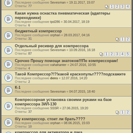
Последнее сообщение
Sevesman
«
19.11.2017, 15:07
Ответы:
77
1
2
3
4
Какая нужна оснастка пневматическая (адаптеры
переходники)
Последнее сообщение
tpd286
«
30.04.2017, 18:19
Ответы:
6
бюджетный компрессор
Последнее сообщение
orphan
«
28.03.2017, 04:16
Ответы:
31
1
2
Отдельный ресивер для компрессора
Последнее сообщение
Sevesman
«
10.09.2016, 16:18
Ответы:
87
1
2
3
4
5
Срочно Прошу помощи знатоков!!!По компрессорам!
Последнее сообщение
vahahanter
«
24.07.2016, 10:55
Ответы:
4
Такой Компрессор?!?!какой краскопульт????подскажите
Последнее сообщение
dens
«
12.07.2016, 14:20
Ответы:
2
К-1
Последнее сообщение
Sevesman
«
04.07.2015, 18:40
Компрессорная установка своими руками на базе
компрессора ЗИЛ-130
Последнее сообщение
SSSR
«
27.06.2015, 19:20
Ответы:
37
1
2
б/у компрессор. стоит ли брать????
Последнее сообщение
orphan
«
08.06.2015, 15:03
Ответы:
10
компрессор для активатора и лака .