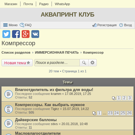
Магазин
Почта
Радио
WhatsApp
АКВАПРИНТ КЛУБ
Меню
FAQ
Регистрация
Вход
Компрессор
Список разделов
ИММЕРСИОННАЯ ПЕЧАТЬ
Компрессор
Новая тема
20 тем • Страница 1 из 1
Темы
Влагоотделитель из фильтра для воды!
Последнее сообщение
kramm
«
17.08.2019, 17:25
Ответы:
52
1
2
3
Компрессоры. Как выбрать нужное
Последнее сообщение
Tigirz
«
15.07.2019, 14:22
Ответы:
505
1
…
23
24
25
26
Дайверские баллоны
Последнее сообщение
stivs
«
20.01.2018, 10:48
Ответы:
11
Масловлагоотделители