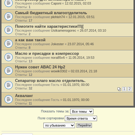
Последнее сообщение
Caponi
«
12.02.2015, 02:03
Ответы:
1
Самый бюджетный влагоотделитель
Последнее сообщение
plohish74
«
12.01.2015, 03:51
Ответы:
17
Помогите найти характеристики!!!((
Последнее сообщение
Ustkamenogorec
«
26.07.2014, 03:10
Ответы:
2
а как вам такой
Последнее сообщение
Jokester
«
23.07.2014, 05:46
Ответы:
8
Масло и присадки в компрессор
Последнее сообщение
nora85v6
«
11.05.2014, 19:53
Ответы:
13
Нужен совет ABAC 24 Hp2
Последнее сообщение
wowik0302
«
02.03.2014, 21:18
Ответы:
12
Сепаратор влаго масло отделитель.
Последнее сообщение
Гость
«
01.01.1970, 00:00
Ответы:
32
1
2
Акваланг
Последнее сообщение
Гость
«
01.01.1970, 00:00
Ответы:
11
Показать темы за:
Поле сортировки