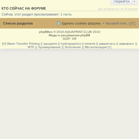
Перейти
КТО СЕЙЧАС НА ФОРУМЕ
(по активности за 10 минут)
Сейчас этот раздел просматривают: 1 гость
Список разделов
Удалить cookies форума
Часовой пояс:
UTC
phpBBex
© 2016 AQUAPRINT.CLUB 2010
Моды и расширения phpBB
GZIP: Off
[+]
Water Transfer Printing || aquaprint || hydrographics || immeris || аквапечать || аквапринт ||
WTP || Хромирование || Золочение || Металлизация [+]