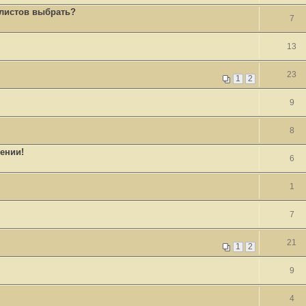
 листов выбрать?
7
13
23
1
2
9
8
ении!
6
1
7
21
1
2
9
4