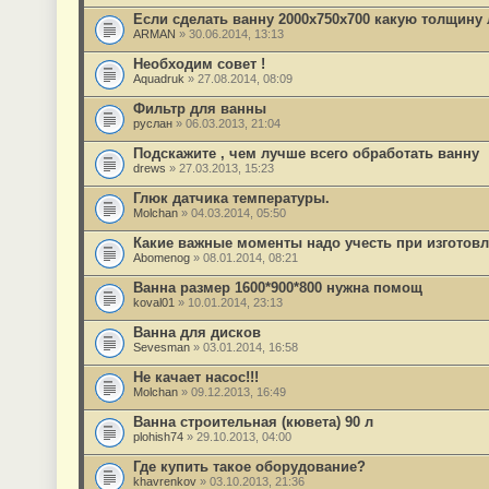
Если сделать ванну 2000х750х700 какую толщину
ARMAN
» 30.06.2014, 13:13
Необходим совет !
Aquadruk
» 27.08.2014, 08:09
Фильтр для ванны
руслан
» 06.03.2013, 21:04
Подскажите , чем лучше всего обработать ванну
drews
» 27.03.2013, 15:23
Глюк датчика температуры.
Molchan
» 04.03.2014, 05:50
Какие важные моменты надо учесть при изготовл
Abomenog
» 08.01.2014, 08:21
Ванна размер 1600*900*800 нужна помощ
koval01
» 10.01.2014, 23:13
Ванна для дисков
Sevesman
» 03.01.2014, 16:58
Не качает насос!!!
Molchan
» 09.12.2013, 16:49
Ванна строительная (кювета) 90 л
plohish74
» 29.10.2013, 04:00
Где купить такое оборудование?
khavrenkov
» 03.10.2013, 21:36