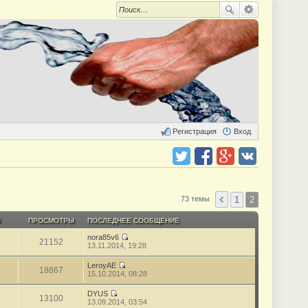
Регистрация
Вход
Поделиться в twitter.com
Поделиться в facebook.com
Поделиться в Google Plus
Поделиться в vk.com
1
2
73 темы
Ы
ПРОСМОТРЫ
ПОСЛЕДНЕЕ СООБЩЕНИЕ
nora85v6
21152
П
13.11.2014, 19:28
е
р
LeroyAE
е
18867
П
15.10.2014, 08:28
й
е
т
р
DYUS
и
е
13100
П
13.09.2014, 03:54
к
й