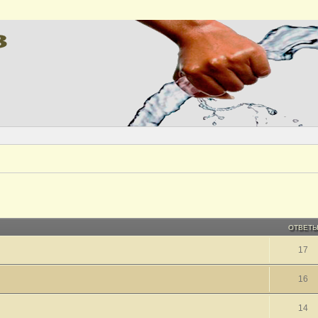
ОТВЕТ
17
16
14