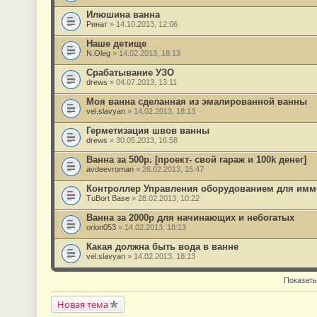
Илюшина ванна
Ринат
» 14.10.2013, 12:06
Наше детище
N.Oleg
» 14.02.2013, 18:13
Срабатывание УЗО
drews
» 04.07.2013, 13:11
Моя ванна сделанная из эмалированной ванны
vel.slavyan
» 14.02.2013, 18:13
Герметизация швов ванны
drews
» 30.05.2013, 16:58
Ванна за 500р. [проект- свой гараж и 100k денег]
avdeevroman
» 26.02.2013, 15:47
Контроллер Управления оборудованием для имм
TuBort Base
» 28.02.2013, 10:22
Ванна за 2000р для начинающих и небогатых
orion053
» 14.02.2013, 18:13
Какая должна быть вода в ванне
vel.slavyan
» 14.02.2013, 18:13
Показать
Новая тема