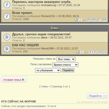
Перепись мастеров аквапринт клуба.
Последнее сообщение
Andrialeksejj
«
07.07.2020, 21:34
Ответы:
3
Всем привет.
Последнее сообщение
Roman2211
«
22.08.2022, 06:11
Ответы:
1351
1
…
65
66
67
68
Темы
Друзья, срочно ищем специалистов!
Последнее сообщение
dens
«
08.02.2021, 03:37
Ответы:
2
КАК НАС НАШЛИ
Последнее сообщение
Marat1986
«
07.02.2021, 12:07
Ответы:
213
1
…
8
9
10
11
Показать темы за:
Поле сортировки
Новая тема
2 темы • Страница 1 из 1
Перейти
КТО СЕЙЧАС НА ФОРУМЕ
(по активности за 10 минут)
Сейчас этот раздел просматривают: 3 гостя