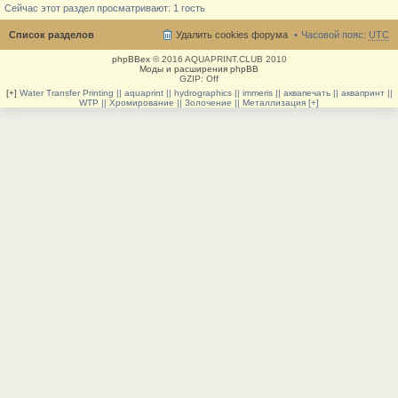
Сейчас этот раздел просматривают: 1 гость
Список разделов
Удалить cookies форума
Часовой пояс:
UTC
phpBBex
© 2016 AQUAPRINT.CLUB 2010
Моды и расширения phpBB
GZIP: Off
[+]
Water Transfer Printing || aquaprint || hydrographics || immeris || аквапечать || аквапринт ||
WTP || Хромирование || Золочение || Металлизация [+]