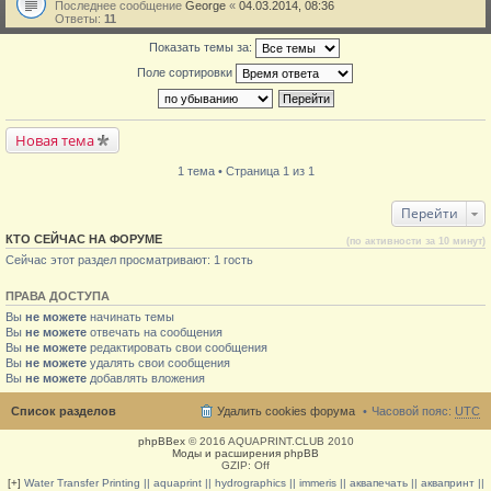
Последнее сообщение
George
«
04.03.2014, 08:36
Ответы:
11
Показать темы за:
Поле сортировки
Новая тема
1 тема • Страница 1 из 1
Перейти
КТО СЕЙЧАС НА ФОРУМЕ
(по активности за 10 минут)
Сейчас этот раздел просматривают: 1 гость
ПРАВА ДОСТУПА
Вы
не можете
начинать темы
Вы
не можете
отвечать на сообщения
Вы
не можете
редактировать свои сообщения
Вы
не можете
удалять свои сообщения
Вы
не можете
добавлять вложения
Список разделов
Удалить cookies форума
Часовой пояс:
UTC
phpBBex
© 2016 AQUAPRINT.CLUB 2010
Моды и расширения phpBB
GZIP: Off
[+]
Water Transfer Printing || aquaprint || hydrographics || immeris || аквапечать || аквапринт ||