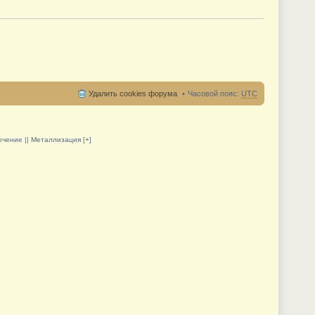
Удалить cookies форума
Часовой пояс:
UTC
олочение || Металлизация [+]