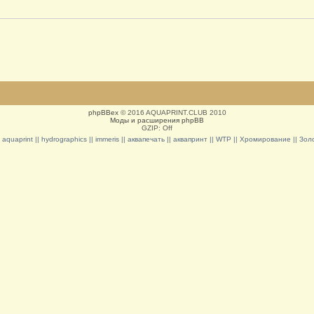
phpBBex
© 2016 AQUAPRINT.CLUB 2010
Моды и расширения phpBB
GZIP: Off
|| aquaprint || hydrographics || immeris || аквапечать || аквапринт || WTP || Хромирование || З