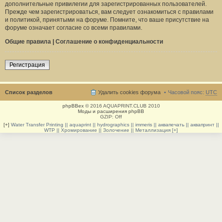
дополнительные привилегии для зарегистрированных пользователей.
Прежде чем зарегистрироваться, вам следует ознакомиться с правилами
и политикой, принятыми на форуме. Помните, что ваше присутствие на
форуме означает согласие со всеми правилами.
Общие правила
|
Соглашение о конфиденциальности
Регистрация
Список разделов
Удалить cookies форума
Часовой пояс:
UTC
phpBBex
© 2016 AQUAPRINT.CLUB 2010
Моды и расширения phpBB
GZIP: Off
[+]
Water Transfer Printing || aquaprint || hydrographics || immeris || аквапечать || аквапринт ||
WTP || Хромирование || Золочение || Металлизация [+]