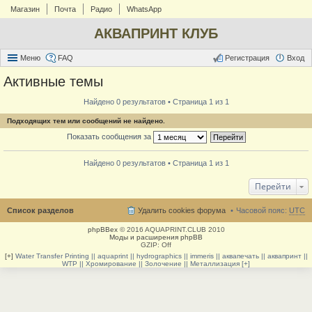
Магазин
Почта
Радио
WhatsApp
АКВАПРИНТ КЛУБ
Меню
FAQ
Регистрация
Вход
Активные темы
Найдено 0 результатов • Страница 1 из 1
Подходящих тем или сообщений не найдено.
Показать сообщения за
Найдено 0 результатов • Страница 1 из 1
Перейти
Список разделов
Удалить cookies форума
Часовой пояс:
UTC
phpBBex
© 2016 AQUAPRINT.CLUB 2010
Моды и расширения phpBB
GZIP: Off
[+]
Water Transfer Printing || aquaprint || hydrographics || immeris || аквапечать || аквапринт ||
WTP || Хромирование || Золочение || Металлизация [+]