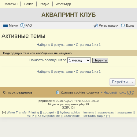
Магазин
Почта
Радио
WhatsApp
АКВАПРИНТ КЛУБ
Меню
FAQ
Регистрация
Вход
Активные темы
Найдено 0 результатов • Страница 1 из 1
Подходящих тем или сообщений не найдено.
Показать сообщения за
Найдено 0 результатов • Страница 1 из 1
Перейти
Список разделов
Удалить cookies форума
Часовой пояс:
UTC
phpBBex
© 2016 AQUAPRINT.CLUB 2010
Моды и расширения phpBB
GZIP: Off
[+]
Water Transfer Printing || aquaprint || hydrographics || immeris || аквапечать || аквапринт ||
WTP || Хромирование || Золочение || Металлизация [+]