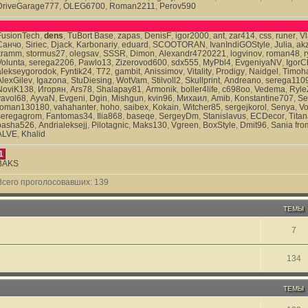
DriveGarage777
,
OLEG6700
,
Roman2211
,
Perov590
FusionTech
,
dens
,
TuBort Base
,
zapas
,
DenisF
,
igor2000
,
ant
,
zar414
,
css
,
runer
,
V
Санчо
,
Siriec
,
Djack
,
Karbonariy
,
eduard
,
SCOOTORAN
,
IvanIndiGOStyle
,
Julia
,
ak
kramm
,
stormus27
,
olegsav
,
SSSR
,
Dimon
,
Alexandr4720221
,
logvinov
,
roman48
,
r
Volunta
,
serega2206
,
Pawlo13
,
Zizerovod600
,
sdx555
,
MyPbl4
,
EvgeniyaNV
,
IgorC
alekseygorodok
,
Fyntik24
,
T72
,
gambit
,
Anissimov
,
Vitality
,
Prodigy
,
Naidgel
,
Timoh
AlexGilev
,
Igazona
,
StuDiesing
,
WotVam
,
Stilvoll2
,
Skullprint
,
Andreano
,
serega110
NoviK138
,
Игорян
,
Ars78
,
Shalapay81
,
Armonik
,
boller4life
,
c698oo
,
Vedema
,
Ryle
yavol68
,
AyvaN
,
Evgeni
,
Dgin
,
Mishgun
,
kvin96
,
Михаил
,
Amib
,
Konstantine707
,
Se
roman130180
,
vahahanter
,
hoho
,
saibex
,
Kokain
,
Witcher85
,
sergejkorol
,
Senya
,
V
seregagrom
,
Fantomas34
,
Ilia868
,
baseqe
,
SergeyDm
,
Stanislavus
,
ECDecor
,
Titan
pasha526
,
Andrialeksejj
,
Pilotagnic
,
Maks130
,
Vgreen
,
BoxStyle
,
Dmit96
,
Sania fr
ALVE
,
Khalid
1
BAKS
Всего проголосовавших:
139
ТЕМЫ
7
134
ТЕМЫ