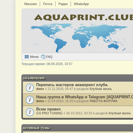
Магазин
Почта
Радио
WhatsApp
Меню
FAQ
Текущее время: 08.08.2026, 15:57
ОБЪЯВЛЕНИЯ
Перепись мастеров аквапринт клуба.
dens
» 21.11.2018, 04:47 в разделе
Клубная жизнь
Наша группа в WhatsApp и Telegram (AQUAPRINT.
dens
» 11.03.2018, 16:29 в разделе
РАБОТА ФОРУМА
Всем привет.
GS PRO TUNING
» 30.10.2012, 03:33 в разделе
Клубная жизнь
АКТИВНЫЕ ТЕМЫ