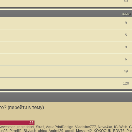
40
ТЕМЫ
9
5
9
6
49
120
о? (перейти в тему)
23
Sevesman
,
rasreshitel
,
Straft
,
AquaPrintDesign
,
Vladislav777
,
Nova4ka
,
IGLWish
,
G
rus93
,
Pirrelli1
,
Skylash
,
airfox
,
Andrei29
,
agedj
,
Messer42
,
KOKOCUK
,
BDV76
,
Pan