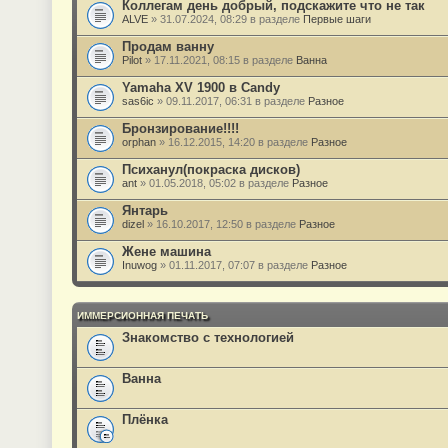
Коллегам день добрый, подскажите что не так
ALVE
» 31.07.2024, 08:29 в разделе
Первые шаги
Продам ванну
Pilot
» 17.11.2021, 08:15 в разделе
Ванна
Yamaha XV 1900 в Candy
sas6ic
» 09.11.2017, 06:31 в разделе
Разное
Бронзирование!!!!
orphan
» 16.12.2015, 14:20 в разделе
Разное
Психанул(покраска дисков)
ant
» 01.05.2018, 05:02 в разделе
Разное
Янтарь
dizel
» 16.10.2017, 12:50 в разделе
Разное
Жене машина
Inuwog
» 01.11.2017, 07:07 в разделе
Разное
ИММЕРСИОННАЯ ПЕЧАТЬ
Знакомство с технологией
Ванна
Плёнка