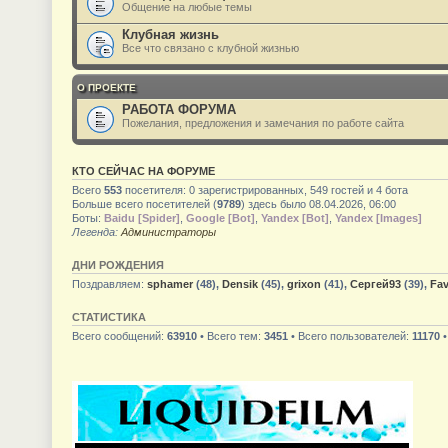
Общение на любые темы
Клубная жизнь
Все что связано с клубной жизнью
О ПРОЕКТЕ
РАБОТА ФОРУМА
Пожелания, предложения и замечания по работе сайта
КТО СЕЙЧАС НА ФОРУМЕ
Всего
553
посетителя: 0 зарегистрированных, 549 гостей и 4 бота
Больше всего посетителей (
9789
) здесь было 08.04.2026, 06:00
Боты:
Baidu [Spider]
,
Google [Bot]
,
Yandex [Bot]
,
Yandex [Images]
Легенда:
Администраторы
ДНИ РОЖДЕНИЯ
Поздравляем:
sphamer
(48),
Densik
(45),
grixon
(41),
Сергей93
(39),
Fav
СТАТИСТИКА
Всего сообщений:
63910
• Всего тем:
3451
• Всего пользователей:
11170
•