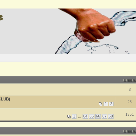
ОТВЕТ
3
CLUB)
25
1
2
1351
1
…
64
65
66
67
68
ОТВЕТ