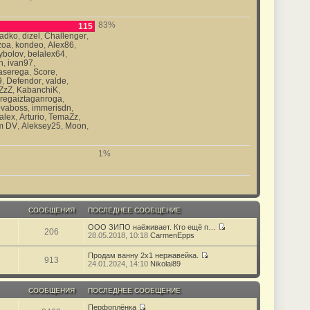
у
н
н
б
с
и
е
щ
о
ю
м
е
83%
115
о
у
н
б
ladko
,
dizel
,
Challenger
,
с
и
щ
zoa
,
kondeo
,
Alex86
,
о
ю
е
ybolov
,
belalex64
,
о
н
h
,
ivan97
,
б
и
щ
aserega
,
Score
,
ю
е
9
,
Defendor
,
valde
,
н
ZzZ
,
KabanchiK
,
и
regaiztaganroga
,
ю
ovaboss
,
immerisdn
,
alex
,
Arturio
,
TemaZz
,
om DV
,
Aleksey25
,
Moon
,
1%
СООБЩЕНИЯ
ПОСЛЕДНЕЕ СООБЩЕНИЕ
ООО ЗИПО наёживает. Кто ещё п…
206
П
28.05.2018, 10:18
CarmenEpps
е
р
Продам ванну 2x1 нержавейка.
е
913
П
24.01.2024, 14:10
Nikolai89
й
е
т
р
и
е
СООБЩЕНИЯ
ПОСЛЕДНЕЕ СООБЩЕНИЕ
к
й
п
т
Перфоплёнка
о