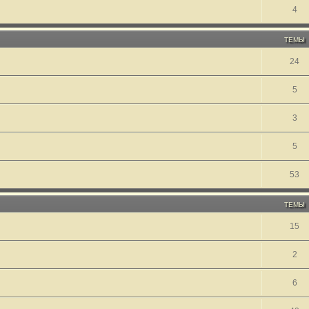
4
ТЕМЫ
24
5
3
5
53
ТЕМЫ
15
2
6