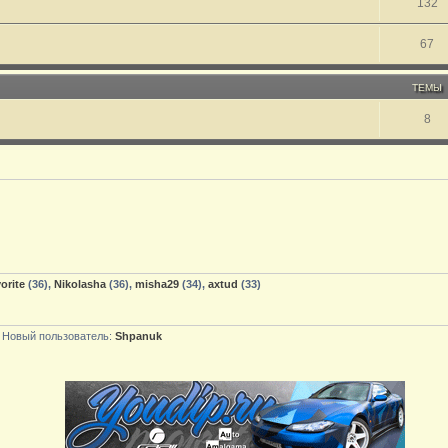
132
67
ТЕМЫ
8
orite
(36),
Nikolasha
(36),
misha29
(34),
axtud
(33)
 Новый пользователь:
Shpanuk