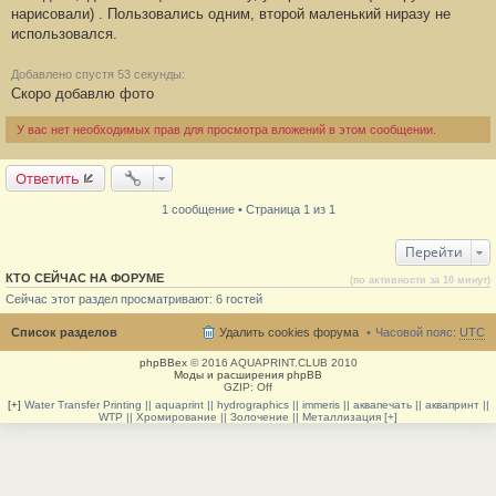
нарисовали) . Пользовались одним, второй маленький ниразу не
и
е
использовался.
#
1
Добавлено спустя 53 секунды:
Скоро добавлю фото
У вас нет необходимых прав для просмотра вложений в этом сообщении.
Ответить
1 сообщение • Страница 1 из 1
Перейти
КТО СЕЙЧАС НА ФОРУМЕ
(по активности за 10 минут)
Сейчас этот раздел просматривают: 6 гостей
Список разделов
Удалить cookies форума
Часовой пояс:
UTC
phpBBex
© 2016 AQUAPRINT.CLUB 2010
Моды и расширения phpBB
GZIP: Off
[+]
Water Transfer Printing || aquaprint || hydrographics || immeris || аквапечать || аквапринт ||
WTP || Хромирование || Золочение || Металлизация [+]