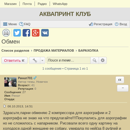
Магазин
Почта
Радио
WhatsApp
АКВАПРИНТ КЛУБ
Меню
FAQ
Регистрация
Вход
Обмен
Список разделов
ПРОДАЖА МАТЕРИАЛОВ
БАРАХОЛКА
Ответить
1 сообщение • Страница 1 из 1
Ринат701
Ответи
Автор темы, Новичок
Возраст:
41
−
Репутация:
0
Сообщения:
27
Имя:
Ринат
Откуда:
06.10.2013, 14:51
С
Здрасьте,парни обменяю 2 компрессора для аэрографии и 2
о
о
аэрографа не знаю на что предлагайте!!!Покупались для аэрографии
б
но не сложилось с напарником. Рисовали всего одну картину на
щ
е
холодосе,одной женщине ее собаку, умирала по ней(за 8 рублей и
н