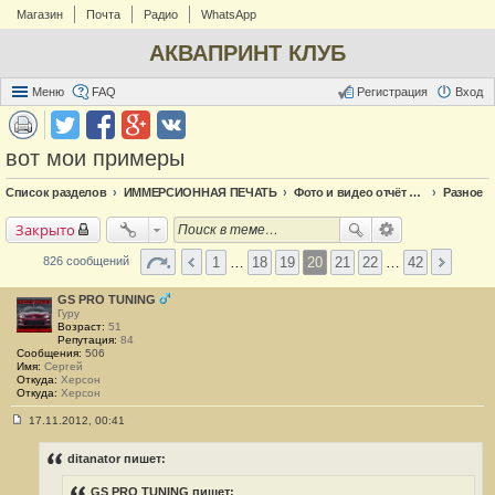
Магазин
Почта
Радио
WhatsApp
АКВАПРИНТ КЛУБ
Меню
FAQ
Регистрация
Вход
вот мои примеры
Список разделов
ИММЕРСИОННАЯ ПЕЧАТЬ
Фото и видео отчёт по аквапечати
Разное
Закрыто
1
…
18
19
20
21
22
…
42
826 сообщений
GS PRO TUNING
Гуру
Возраст:
51
Репутация:
84
Сообщения:
506
Имя:
Сергей
Откуда:
Херсон
Откуда:
Херсон
17.11.2012, 00:41
С
о
о
ditanator пишет:
б
щ
GS PRO TUNING пишет: