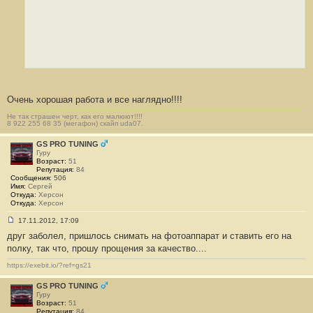
Очень хорошая работа и все наглядно!!!!
Не так страшен черт, как его малюют!!!!
8 922 255 68 35 (мегафон) скайп uda07.
GS PRO TUNING
Гуру
Возраст:
51
Репутация:
84
Сообщения:
506
Имя:
Сергей
Откуда:
Херсон
Откуда:
Херсон
17.11.2012, 17:09
С
друг заболел, пришлось снимать на фотоаппарат и ставить его на
о
о
полку, так что, прошу прощения за качество....
б
щ
https://exebit.io/?ref=gs21
е
н
и
GS PRO TUNING
е
Гуру
#
Возраст:
51
3
Репутация:
84