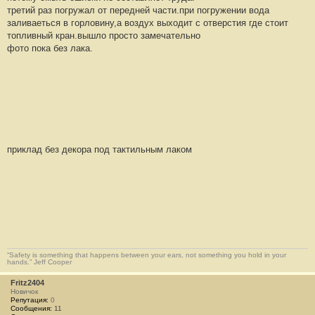
6
третий раз погружал от передней части.при погружении вода
заливаеться в горловину,а воздух выходит с отверстия где стоит
топливный кран.вышло просто замечательно
фото пока без лака.
приклад без декора под тактильным лаком
“Safety is something that happens between your ears, not something you hold in your
hands.” Jeff Cooper
Fritz2404
Новичок
Репутация:
0
Сообщения:
11