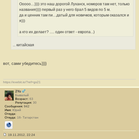
Ооооо....)))) это наш дорогой Луханск, номеров там нет, только
названия)))) первый раз у него брал 5 видов по 5 м.
да и ценник там пи....датый для новичков, которым оказался и
я)))
а кто их делает? ..... один ответ - европа...)
... китайская
вот, сами убедитесь))))
https://exebit.io/?ref=gs21
2Yu
Бывалый
Возраст:
63
Репутация:
30
Сообщения:
942
Имя:
Юрий
Откуда:
Откуда:
16- Татарстан
Сайт
19.11.2012, 22:24
С