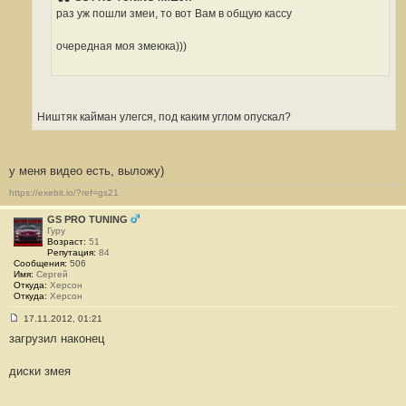
е
н
раз уж пошли змеи, то вот Вам в общую кассу
и
е
#
очередная моя змеюка)))
3
8
1
Ништяк кайман улегся, под каким углом опускал?
у меня видео есть, выложу)
https://exebit.io/?ref=gs21
GS PRO TUNING
Гуру
Возраст:
51
Репутация:
84
Сообщения:
506
Имя:
Сергей
Откуда:
Херсон
Откуда:
Херсон
17.11.2012, 01:21
С
загрузил наконец
о
о
б
диски змея
щ
е
н
и