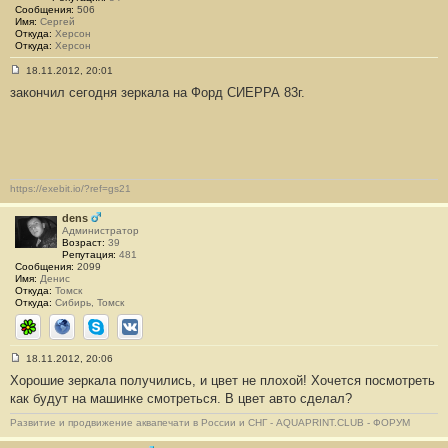
8
Сообщения:
506
4
Имя:
Сергей
Откуда:
Херсон
Откуда:
Херсон
18.11.2012, 20:01
С
закончил сегодня зеркала на Форд СИЕРРА 83г.
о
о
б
щ
е
н
и
е
#
https://exebit.io/?ref=gs21
3
8
dens
5
Администратор
Возраст:
39
Репутация:
481
Сообщения:
2099
Имя:
Денис
Откуда:
Томск
Откуда:
Сибирь, Томск
ICQ
Сайт
Skype
ВКонтакте
18.11.2012, 20:06
С
Хорошие зеркала получились, и цвет не плохой! Хочется посмотреть
о
о
как будут на машинке смотреться. В цвет авто сделал?
б
щ
Развитие и продвижение аквапечати в России и СНГ - AQUAPRINT.CLUB - ФОРУМ
е
н