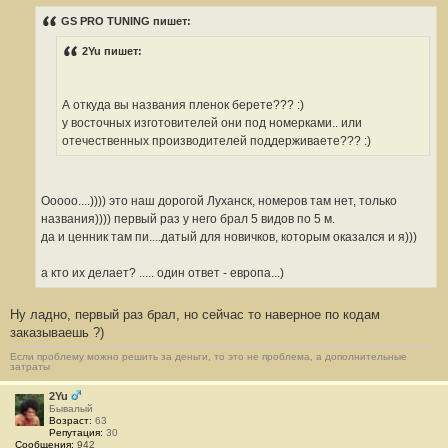
о
о
GS PRO TUNING пишет:
б
щ
2Yu пишет:
е
н
и
е
#
А откуда вы названия пленок берете??? :)
3
у восточных изготовителей они под номерками.. или
9
3
отечественных производителей поддерживаете??? :)
Ооооо....)))) это наш дорогой Луханск, номеров там нет, только
названия)))) первый раз у него брал 5 видов по 5 м.
да и ценник там пи....датый для новичков, которым оказался и я)))
а кто их делает? ..... один ответ - европа...)
Ну ладно, первый раз брал, но сейчас то наверное по кодам
заказываешь ?)
Если проблему можно решить за деньги, то это не проблема, а дополнительные
затраты
2Yu
Бывалый
Возраст:
63
Репутация:
30
Сообщения:
942