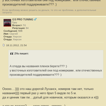
у восточных изготовителей они под номерками.. или отечественных
производителей поддерживаете??? :)
Если проблему можно решить за деньги, то это не проблема, а дополнительные
затраты
GS PRO TUNING
Гуру
Возраст:
51
Репутация:
84
Сообщения:
506
Имя:
Сергей
Откуда:
Херсон
Откуда:
Херсон
18.11.2012, 21:54
С
о
о
2Yu пишет:
б
щ
е
н
А откуда вы названия пленок берете??? :)
и
е
у восточных изготовителей они под номерками.. или отечественных
#
производителей поддерживаете??? :)
3
9
0
Ооооо....)))) это наш дорогой Луханск, номеров там нет, только
названия)))) первый раз у него брал 5 видов по 5 м.
да и ценник там пи....датый для новичков, которым оказался и я)))
а кто их делает? ..... один ответ - европа...)