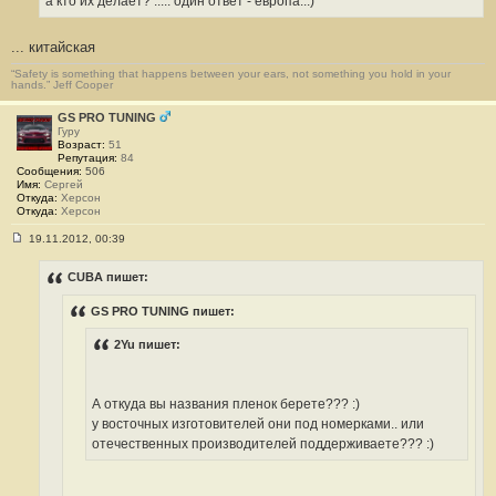
а кто их делает? ..... один ответ - европа...)
... китайская
“Safety is something that happens between your ears, not something you hold in your
hands.” Jeff Cooper
GS PRO TUNING
Гуру
Возраст:
51
Репутация:
84
Сообщения:
506
Имя:
Сергей
Откуда:
Херсон
Откуда:
Херсон
19.11.2012, 00:39
С
о
о
CUBA пишет:
б
щ
GS PRO TUNING пишет:
е
н
и
2Yu пишет:
е
#
3
9
А откуда вы названия пленок берете??? :)
2
у восточных изготовителей они под номерками.. или
отечественных производителей поддерживаете??? :)