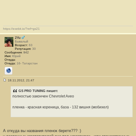
8
8
https://exebit.io/?ref=gs21
2Yu
Бывалый
Возраст:
63
Репутация:
30
Сообщения:
942
Имя:
Юрий
Откуда:
Откуда:
16- Татарстан
Сайт
18.11.2012, 21:47
С
о
о
GS PRO TUNING пишет:
б
полностью закончен Chevrolet Aveo
щ
е
н
пленка - красная кореница, база - 132 вишня (мобихел)
и
е
#
3
8
9
А откуда вы названия пленок берете??? :)