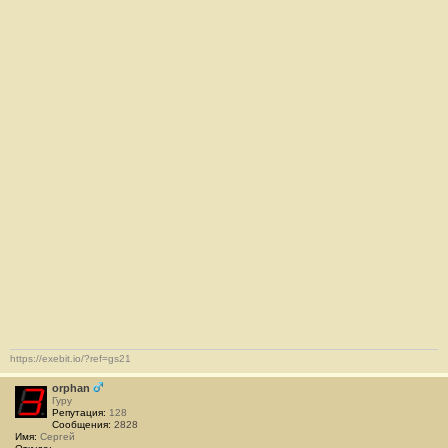
е
#
3
8
2
https://exebit.io/?ref=gs21
orphan
Гуру
Репутация:
128
Сообщения:
2828
Имя:
Сергей