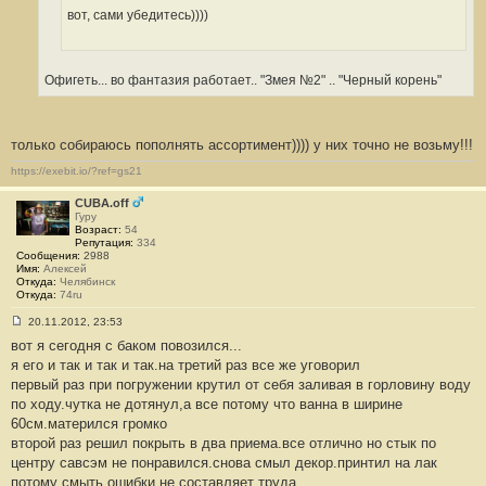
вот, сами убедитесь))))
Офигеть... во фантазия работает.. "Змея №2" .. "Черный корень"
только собираюсь пополнять ассортимент)))) у них точно не возьму!!!
https://exebit.io/?ref=gs21
CUBA.off
Гуру
Возраст:
54
Репутация:
334
Сообщения:
2988
Имя:
Алексей
Откуда:
Челябинск
Откуда:
74ru
20.11.2012, 23:53
С
вот я сегодня с баком повозился...
о
о
я его и так и так и так.на третий раз все же уговорил
б
первый раз при погружении крутил от себя заливая в горловину воду
щ
е
по ходу.чутка не дотянул,а все потому что ванна в ширине
н
60см.матерился громко
и
е
второй раз решил покрыть в два приема.все отлично но стык по
#
центру савсэм не понравился.снова смыл декор.принтил на лак
3
9
потому смыть ошибки не составляет труда.