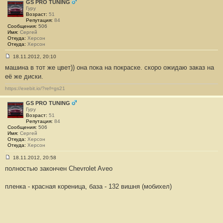
и
GS PRO TUNING
е
Гуру
#
Возраст:
51
3
Репутация:
84
8
Сообщения:
506
6
Имя:
Сергей
Откуда:
Херсон
Откуда:
Херсон
18.11.2012, 20:10
С
машина в тот же цвет)) она пока на покраске. скоро ожидаю заказ на
о
о
её же диски.
б
щ
https://exebit.io/?ref=gs21
е
н
и
GS PRO TUNING
е
Гуру
#
Возраст:
51
3
Репутация:
84
8
Сообщения:
506
7
Имя:
Сергей
Откуда:
Херсон
Откуда:
Херсон
18.11.2012, 20:58
С
полностью закончен Chevrolet Aveo
о
о
б
пленка - красная кореница, база - 132 вишня (мобихел)
щ
е
н
и
е
#
3