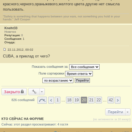
#
красного,черного,ораньжевого,желтого цвета другие нет смысла
3
9
пользовать.
9
“Safety is something that happens between your ears, not something you hold in your
hands.” Jeff Cooper
Kneht33
Новичок
Репутация:
0
Сообщения:
1
Откуда:
22.11.2012, 00:02
С
CUBA, а приклад от чего?
о
о
б
Показать сообщения за:
щ
е
Поле сортировки
н
и
е
#
4
Закрыто
0
0
1
…
18
19
20
21
22
…
42
826 сообщений
Перейти
КТО СЕЙЧАС НА ФОРУМЕ
(по активности за 10 минут)
Сейчас этот раздел просматривают: 4 гостя