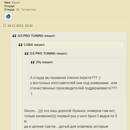
Имя:
Юрий
Откуда:
Откуда:
16- Татарстан
Сайт
19.11.2012, 22:32
С
о
о
GS PRO TUNING пишет:
б
щ
CUBA пишет:
е
н
и
GS PRO TUNING пишет:
е
#
2Yu пишет:
3
9
4
А откуда вы названия пленок берете??? :)
у восточных изготовителей они под номерками.. или
отечественных производителей поддерживаете???
:)
Ооооо....)))) это наш дорогой Луханск, номеров там нет,
только названия)))) первый раз у него брал 5 видов по 5
м.
да и ценник там пи....датый для новичков, которым