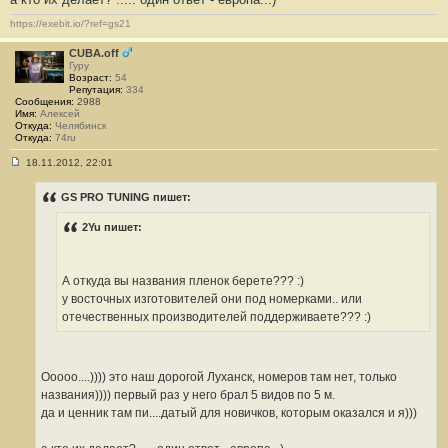
https://exebit.io/?ref=gs21
CUBA.off
Гуру
Возраст:
54
Репутация:
334
Сообщения:
2988
Имя:
Алексей
Откуда:
Челябинск
Откуда:
74ru
18.11.2012, 22:01
С
о
о
GS PRO TUNING пишет:
б
щ
2Yu пишет:
е
н
и
е
#
А откуда вы названия пленок берете??? :)
3
у восточных изготовителей они под номерками.. или
9
1
отечественных производителей поддерживаете??? :)
Ооооо....)))) это наш дорогой Луханск, номеров там нет, только
названия)))) первый раз у него брал 5 видов по 5 м.
да и ценник там пи....датый для новичков, которым оказался и я)))