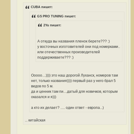
н
и
CUBA пишет:
е
#
GS PRO TUNING пишет:
3
9
5
2Yu пишет:
А откуда вы названия пленок берете??? :)
у восточных изготовителей они под номерками..
или отечественных производителей
поддерживаете??? :)
Ооооо....)))) это наш дорогой Луханск, номеров там
нет, только названия)))) первый раз у него брал 5
видов по 5 м.
да и ценник там пи....датый для новичков, которым
оказался и я)))
а кто их делает? ..... один ответ - европа...)
... китайская