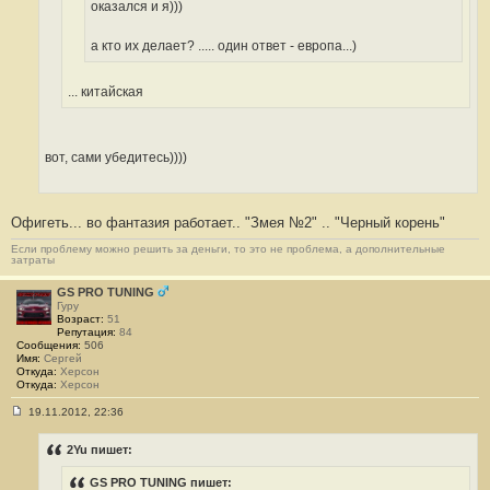
оказался и я)))
а кто их делает? ..... один ответ - европа...)
... китайская
вот, сами убедитесь))))
Офигеть... во фантазия работает.. "Змея №2" .. "Черный корень"
Если проблему можно решить за деньги, то это не проблема, а дополнительные
затраты
GS PRO TUNING
Гуру
Возраст:
51
Репутация:
84
Сообщения:
506
Имя:
Сергей
Откуда:
Херсон
Откуда:
Херсон
19.11.2012, 22:36
С
о
о
2Yu пишет:
б
щ
GS PRO TUNING пишет:
е