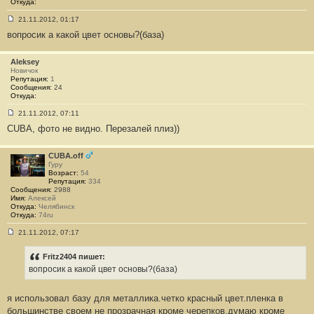
Откуда:
21.11.2012, 01:17
С
вопросик а какой цвет основы?(база)
о
о
б
щ
Aleksey
е
Новичок
н
Репутация:
1
и
Сообщения:
24
е
Откуда:
#
3
21.11.2012, 07:11
9
С
7
CUBA, фото не видно. Перезалей плиз))
о
о
б
щ
CUBA.off
е
Гуру
н
Возраст:
54
и
Репутация:
334
е
Сообщения:
2988
#
Имя:
Алексей
3
Откуда:
Челябинск
9
Откуда:
74ru
8
21.11.2012, 07:17
С
о
о
Fritz2404 пишет:
б
вопросик а какой цвет основы?(база)
щ
е
н
я использовал базу для металлика.четко красный цвет.пленка в
и
е
большинстве своем не прозрачная кроме черепков.думаю кроме