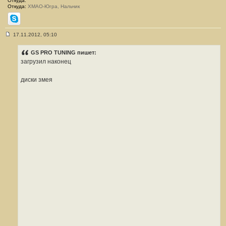
Откуда:
Откуда:
ХМАО-Югра, Нальчик
Skype
17.11.2012, 05:10
С
о
о
GS PRO TUNING пишет:
б
загрузил наконец
щ
е
н
диски змея
и
е
#
3
8
3