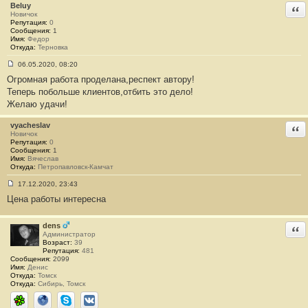
Beluy
Отв
Новичок
Репутация:
0
Сообщения:
1
Имя:
Федор
Откуда:
Терновка
06.05.2020, 08:20
С
Огромная работа проделана,респект автору!
о
о
Теперь побольше клиентов,отбить это дело!
б
Желаю удачи!
щ
е
н
vyacheslav
Отв
и
Новичок
е
Репутация:
0
#
Сообщения:
1
8
Имя:
Вячеслав
Откуда:
Петропавловск-Камчат
17.12.2020, 23:43
С
Цена работы интересна
о
о
б
щ
dens
Отв
е
Администратор
н
Возраст:
39
и
Репутация:
481
е
Сообщения:
2099
#
Имя:
Денис
9
Откуда:
Томск
Откуда:
Сибирь, Томск