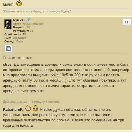
б
было".
щ
е
"Главное ввязаться в битву, а там видно будет."
н
и
RyleZzZ
Отв
е
Автор темы, Новичок
#
Возраст:
36
6
Репутация:
14
Сообщения:
78
Имя:
Владимир
Откуда:
Сочи
ВКонтакте
20.01.2018, 16:10
С
stivs
, Да помещение в аренде, к сожалению в сочи имеет место быть
о
о
интересная система аренды производственных помещений, например
б
мне предлагали выкупить бокс 13х5 за 200 тыс рублей и платить
щ
е
арендную плату 30 тыс в месяц! =)) Это тут обычная практика, а тут
н
арендовал помещение в жилих гаражах, сократили стоимость
и
е
аренды в счет ремонта
#
7
Добавлено спустя 1 минуту 8 секунд:
KabanchiK
,
Я тоже думал об этом, обязательно и с
удовольствием все расхерачу там если хозяин не выполнит
временные обязательства по срокам, я взял это помещение на три
года для начала