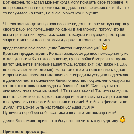
Вот наконец то настал момент когда могу показать свое творение, я
щ
е
не профессионал в строительстве, делал все возможное что бы что
н
то получилось в итоге, не знаю, может кто и оценит.
и
е
#
Я к сожалению до конца процесса не видел в голове четкую картину
1
своего рабочего помещения по химии и аквапринту, потому что на
всем протяжении случались какие то казусы и неурядицы которые
запросто меняли план который я держал в голове, так что
представляю вам помещение "чистая импровизация"
Краткая предыстория :
Когда я арендовал данное помещение (уже
отдал деньги и был готов ко всему, ну по крайней мере я так думал
на тот момент) и впервые зашел туда, (слово ахY*()ел даже на 10%
не описывает моих эмоций), мало того что это помещение с одной
стороны было нормальным начиная с середины уходило под землю
и дальняя часть помещения была полностью под землей снаружи из
за того что строили сие чудо на "склоне" так 6""%ля внутри как
оказалось пола тоже не было!!!! Там была земля! Т.е. что бы лучше
понять, скажем есть каркас помещения и его зарыли нахер в землю
и получилась пещера с бетонными стенами! Это было фиаско, я не
думал что может быть настолько большая ЖОПА.
Ну ничего переборя себя все таки занялся этим помещением!
Далее без комментариев, что бы долго не читать эту нудятину
Приятного просмотра!