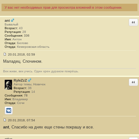
У вас нет необходимых прав для просмотра вложений в этом сообщении.
ant
Отв
Бывалый
Возраст:
43
Репутация:
28
Сообщения:
336
Имя:
Антон
Откуда:
Белово
Откуда:
Кемеровская область
20.01.2018, 02:59
С
Маладец. Спочином.
о
о
б
Век живи, век учись. Один хрен дураком помрёшь.
щ
е
н
RyleZzZ
Отв
и
Автор темы, Новичок
е
Возраст:
36
#
Репутация:
14
2
Сообщения:
78
Имя:
Владимир
Откуда:
Сочи
ВКонтакте
20.01.2018, 07:54
С
ant
, Спасибо на днях еще стены покрашу и все.
о
о
б
щ