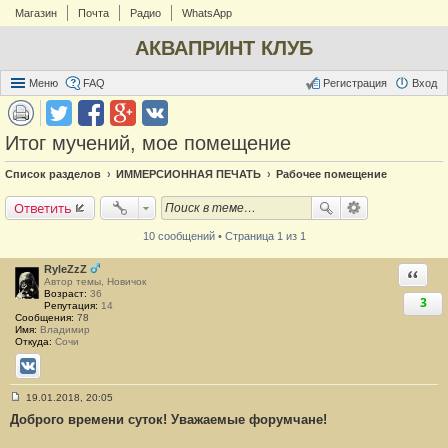
Магазин
Почта
Радио
WhatsApp
АКВАПРИНТ КЛУБ
Меню
FAQ
Регистрация
Вход
Итог мучений, мое помещение
Список разделов
ИММЕРСИОННАЯ ПЕЧАТЬ
Рабочее помещение
Ответить
10 сообщений • Страница 1 из 1
RyleZzZ
Ответи
Автор темы, Новичок
Возраст:
36
3
Репутация:
14
Сообщения:
78
Имя:
Владимир
Откуда:
Сочи
ВКонтакте
19.01.2018, 20:05
С
Доброго времени суток! Уважаемые форумчане!
о
о
б