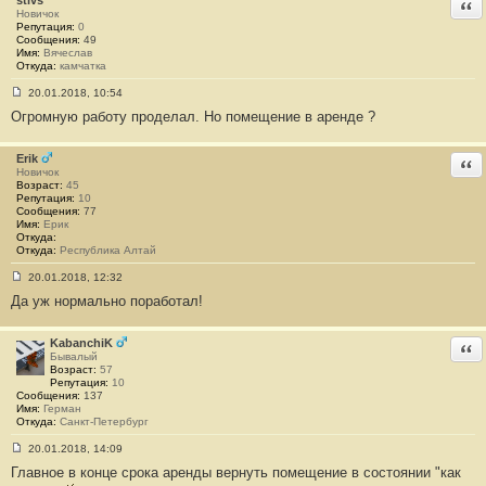
stivs
Отв
е
Новичок
н
Репутация:
0
и
Сообщения:
49
е
Имя:
Вячеслав
#
Откуда:
камчатка
3
20.01.2018, 10:54
С
Огромную работу проделал. Но помещение в аренде ?
о
о
б
щ
Erik
Отв
е
Новичок
н
Возраст:
45
и
Репутация:
10
е
Сообщения:
77
#
Имя:
Ерик
4
Откуда:
Откуда:
Республика Алтай
20.01.2018, 12:32
С
Да уж нормально поработал!
о
о
б
щ
KabanchiK
Отв
е
Бывалый
н
Возраст:
57
и
Репутация:
10
е
Сообщения:
137
#
Имя:
Герман
5
Откуда:
Санкт-Петербург
20.01.2018, 14:09
С
Главное в конце срока аренды вернуть помещение в состоянии "как
о
о