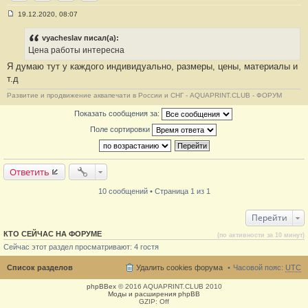
ICQ
Сайт
Skype
ВКонтакте
19.12.2020, 08:07
С
о
о
vyacheslav писал(а):
б
Цена работы интересна
щ
е
Я думаю тут у каждого индивидуально, размеры, цены, материалы и
н
т.д
и
е
#
Развитие и продвижение аквапечати в России и СНГ - AQUAPRINT.CLUB - ФОРУМ
1
0
Показать сообщения за:
Поле сортировки
Ответить
10 сообщений • Страница 1 из 1
Перейти
КТО СЕЙЧАС НА ФОРУМЕ
(по активности за 10 минут)
Сейчас этот раздел просматривают: 4 гостя
Список разделов
Удалить cookies форума
Часовой пояс:
UTC
phpBBex
© 2016 AQUAPRINT.CLUB 2010
Моды и расширения phpBB
GZIP: Off