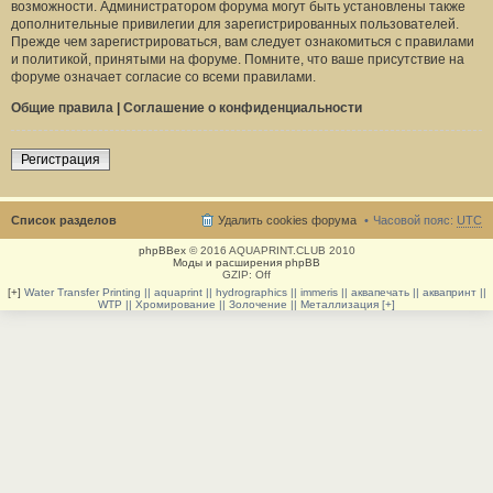
возможности. Администратором форума могут быть установлены также
дополнительные привилегии для зарегистрированных пользователей.
Прежде чем зарегистрироваться, вам следует ознакомиться с правилами
и политикой, принятыми на форуме. Помните, что ваше присутствие на
форуме означает согласие со всеми правилами.
Общие правила
|
Соглашение о конфиденциальности
Регистрация
Список разделов
Удалить cookies форума
Часовой пояс:
UTC
phpBBex
© 2016 AQUAPRINT.CLUB 2010
Моды и расширения phpBB
GZIP: Off
[+]
Water Transfer Printing || aquaprint || hydrographics || immeris || аквапечать || аквапринт ||
WTP || Хромирование || Золочение || Металлизация [+]