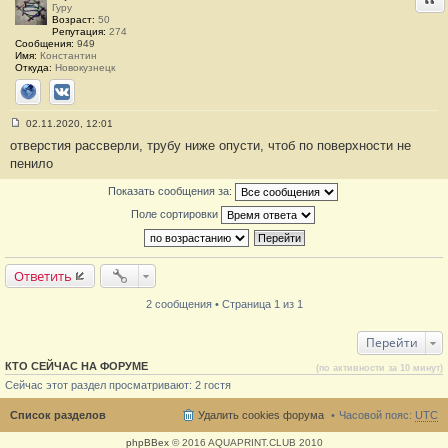
Гуру
е
Возраст:
50
#
Репутация:
274
1
Сообщения:
949
Имя:
Константин
Откуда:
Новокузнецк
Сайт
ВКонтакте
02.11.2020, 12:01
С
отверстия рассверли, трубу ниже опусти, чтоб по поверхности не
о
о
пенило
б
щ
Показать сообщения за:
е
н
Поле сортировки
и
е
#
2
Ответить
2 сообщения • Страница 1 из 1
Перейти
КТО СЕЙЧАС НА ФОРУМЕ
(по активности за 10 минут)
Сейчас этот раздел просматривают: 2 гостя
Список разделов
Удалить cookies форума
Часовой пояс:
UTC
phpBBex
© 2016 AQUAPRINT.CLUB 2010