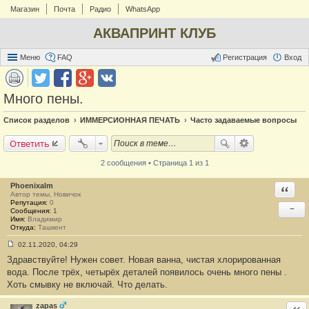
Магазин
Почта
Радио
WhatsApp
АКВАПРИНТ КЛУБ
Меню
FAQ
Регистрация
Вход
Много пены.
Список разделов
ИММЕРСИОННАЯ ПЕЧАТЬ
Часто задаваемые вопросы
Ответить
2 сообщения • Страница 1 из 1
Phoenixalm
Ответи
Автор темы, Новичок
Репутация:
0
−
Сообщения:
1
Имя:
Владимир
Откуда:
Ташкент
02.11.2020, 04:29
С
Здравствуйте! Нужен совет. Новая ванна, чистая хлорированная
о
о
вода. После трёх, четырёх деталей появилось очень много пены .
б
Хоть смывку не включай. Что делать.
щ
е
н
zapas
Отв
и