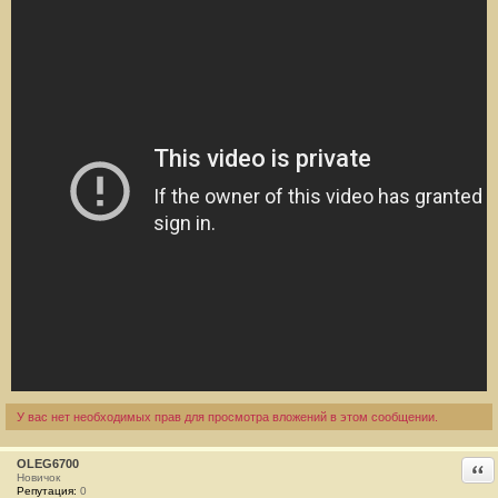
е
#
1
У вас нет необходимых прав для просмотра вложений в этом сообщении.
OLEG6700
Отв
Новичок
Репутация:
0