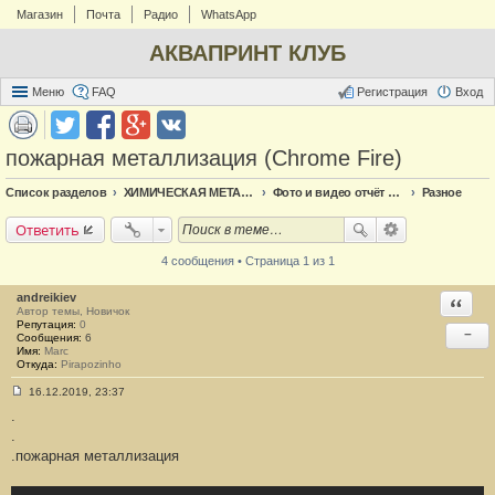
Магазин
Почта
Радио
WhatsApp
АКВАПРИНТ КЛУБ
Меню
FAQ
Регистрация
Вход
пожарная металлизация (Chrome Fire)
Список разделов
ХИМИЧЕСКАЯ МЕТАЛЛИЗАЦИЯ
Фото и видео отчёт по металлизации
Разное
Ответить
4 сообщения • Страница 1 из 1
andreikiev
Ответи
Автор темы, Новичок
Репутация:
0
−
Сообщения:
6
Имя:
Marc
Откуда:
Pirapozinho
16.12.2019, 23:37
С
.
о
о
.
б
.пожарная металлизация
щ
е
н
и