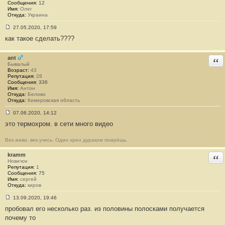
Сообщения:
12
Имя:
Олег
Откуда:
Украина
27.05.2020, 17:59
С
как такое сделать????
о
о
б
щ
ant
Отв
е
Бывалый
н
Возраст:
43
и
Репутация:
28
е
Сообщения:
336
#
Имя:
Антон
2
Откуда:
Белово
Откуда:
Кемеровская область
07.06.2020, 14:12
С
это термохром. в сети много видео
о
о
б
Век живи, век учись. Один хрен дураком помрёшь.
щ
е
н
kramm
Отв
и
Новичок
е
Репутация:
1
#
Сообщения:
75
3
Имя:
сергей
Откуда:
киров
13.09.2020, 19:46
С
пробовал его несколько раз. из половины полосками получается
о
о
почему то
б