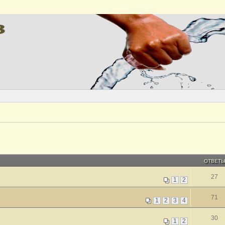
ОТВЕТ
27
1
2
71
1
2
3
4
30
1
2