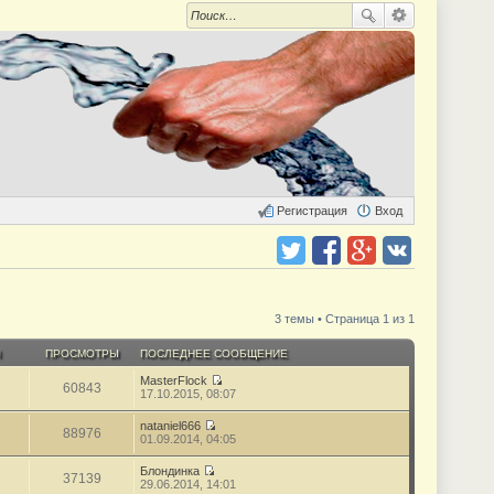
Регистрация
Вход
Поделиться в twitter.com
Поделиться в facebook.com
Поделиться в Google Plus
Поделиться в vk.com
3 темы • Страница 1 из 1
Ы
ПРОСМОТРЫ
ПОСЛЕДНЕЕ СООБЩЕНИЕ
MasterFlock
60843
П
17.10.2015, 08:07
е
р
nataniel666
е
88976
П
01.09.2014, 04:05
й
е
т
р
Блондинка
и
е
37139
П
29.06.2014, 14:01
к
й