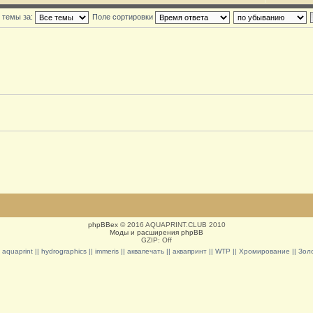
 темы за:
Поле сортировки
phpBBex
© 2016 AQUAPRINT.CLUB 2010
Моды и расширения phpBB
GZIP: Off
|| aquaprint || hydrographics || immeris || аквапечать || аквапринт || WTP || Хромирование || З