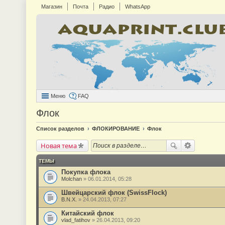
Магазин
Почта
Радио
WhatsApp
Меню
FAQ
Флок
Список разделов
ФЛОКИРОВАНИЕ
Флок
Новая тема
ТЕМЫ
Покупка флока
Molchan
» 06.01.2014, 05:28
Швейцарский флок (SwissFlock)
B.N.X.
» 24.04.2013, 07:27
Китайский флок
vlad_fatihov
» 26.04.2013, 09:20