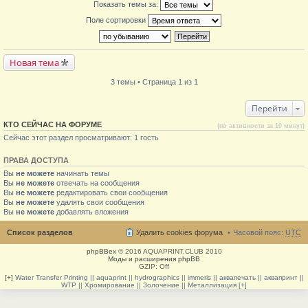
Показать темы за:
Поле сортировки
Новая тема
3 темы • Страница 1 из 1
Перейти
КТО СЕЙЧАС НА ФОРУМЕ
(по активности за 10 минут)
Сейчас этот раздел просматривают: 1 гость
ПРАВА ДОСТУПА
Вы
не можете
начинать темы
Вы
не можете
отвечать на сообщения
Вы
не можете
редактировать свои сообщения
Вы
не можете
удалять свои сообщения
Вы
не можете
добавлять вложения
Список разделов
Удалить cookies форума
Часовой пояс:
UTC
phpBBex
© 2016 AQUAPRINT.CLUB 2010
Моды и расширения phpBB
GZIP: Off
[+]
Water Transfer Printing || aquaprint || hydrographics || immeris || аквапечать || аквапринт ||
WTP || Хромирование || Золочение || Металлизация [+]