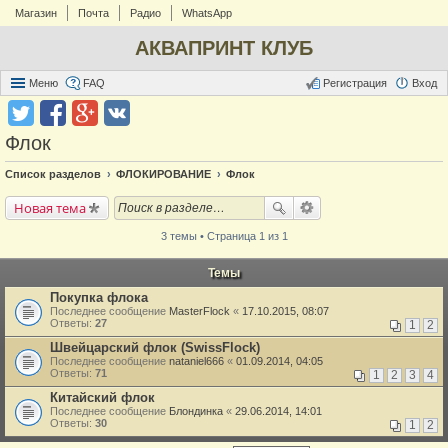
Магазин
Почта
Радио
WhatsApp
АКВАПРИНТ КЛУБ
Меню
FAQ
Регистрация
Вход
Флок
Список разделов
ФЛОКИРОВАНИЕ
Флок
Новая тема
3 темы • Страница 1 из 1
Темы
Покупка флока
Последнее сообщение
MasterFlock
«
17.10.2015, 08:07
Ответы:
27
1
2
Швейцарский флок (SwissFlock)
Последнее сообщение
nataniel666
«
01.09.2014, 04:05
Ответы:
71
1
2
3
4
Китайский флок
Последнее сообщение
Блондинка
«
29.06.2014, 14:01
Ответы:
30
1
2