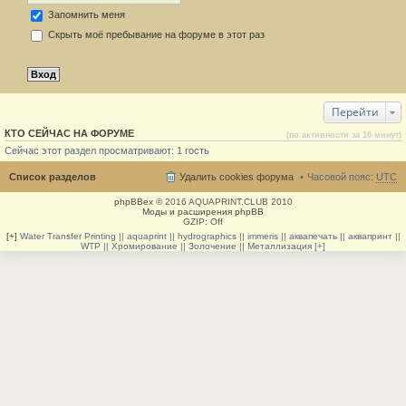
Запомнить меня
Скрыть моё пребывание на форуме в этот раз
Перейти
КТО СЕЙЧАС НА ФОРУМЕ
(по активности за 10 минут)
Сейчас этот раздел просматривают: 1 гость
Список разделов
Удалить cookies форума
Часовой пояс:
UTC
phpBBex
© 2016 AQUAPRINT.CLUB 2010
Моды и расширения phpBB
GZIP: Off
[+]
Water Transfer Printing || aquaprint || hydrographics || immeris || аквапечать || аквапринт ||
WTP || Хромирование || Золочение || Металлизация [+]