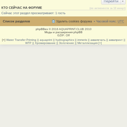
Перейти
КТО СЕЙЧАС НА ФОРУМЕ
(по активности за 10 минут)
Сейчас этот раздел просматривают: 1 гость
Список разделов
Удалить cookies форума
Часовой пояс:
UTC
phpBBex
© 2016 AQUAPRINT.CLUB 2010
Моды и расширения phpBB
GZIP: Off
[+]
Water Transfer Printing || aquaprint || hydrographics || immeris || аквапечать || аквапринт ||
WTP || Хромирование || Золочение || Металлизация [+]