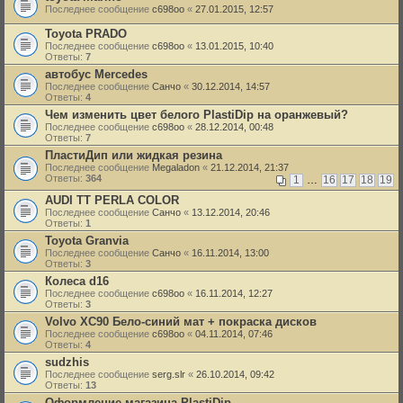
Последнее сообщение
c698oo
«
27.01.2015, 12:57
Toyota PRADO
Последнее сообщение
c698oo
«
13.01.2015, 10:40
Ответы:
7
автобус Mercedes
Последнее сообщение
Санчо
«
30.12.2014, 14:57
Ответы:
4
Чем изменить цвет белого PlastiDip на оранжевый?
Последнее сообщение
c698oo
«
28.12.2014, 00:48
Ответы:
7
ПластиДип или жидкая резина
Последнее сообщение
Megaladon
«
21.12.2014, 21:37
Ответы:
364
1
…
16
17
18
19
AUDI TT PERLA COLOR
Последнее сообщение
Санчо
«
13.12.2014, 20:46
Ответы:
1
Toyota Granvia
Последнее сообщение
Санчо
«
16.11.2014, 13:00
Ответы:
3
Колеса d16
Последнее сообщение
c698oo
«
16.11.2014, 12:27
Ответы:
3
Volvo XC90 Бело-синий мат + покраска дисков
Последнее сообщение
c698oo
«
04.11.2014, 07:46
Ответы:
4
sudzhis
Последнее сообщение
serg.slr
«
26.10.2014, 09:42
Ответы:
13
Оформление магазина PlastiDip