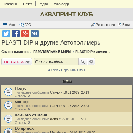
Магазин
Почта
Радио
WhatsApp
АКВАПРИНТ КЛУБ
Меню
FAQ
Регистрация
Вход
PLASTI DIP и другие Автополимеры
Список разделов
ПАРАЛЛЕЛЬНЫЕ МИРЫ
PLASTI DIP и другие Автополимеры
Новая тема
49 тем • Страница 1 из 1
Темы
Приус
Последнее сообщение
Санчо
«
19.01.2019, 20:13
Ответы:
2
монстр
Последнее сообщение
Санчо
«
01.07.2018, 20:28
Ответы:
5
немного от меня.
Последнее сообщение
dens
«
25.08.2016, 15:36
Ответы:
2
Dempinox
Последнее сообщение
Megaladon
«
30.01.2016, 09:55