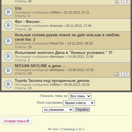
Ответы:
20
1
2
Vitz
Последнее сообщение
c698oo
«
01.12.2013, 07:11
Ответы:
4
Фит - Фиолет .
Последнее сообщение
Artemyla
«
20.11.2013, 17:40
Ответы:
16
больная голова рукам покоя не даёт или,как я люблю
свой бас :)
Последнее сообщение
Ринат701
«
14.11.2013, 09:32
Ответы:
15
Испытания золотого Дипа в "боевых условиях " !!!
Последнее сообщение
dimmaass
«
14.09.2013, 11:09
Ответы:
2
NISSAN SKYLINE в дипе ...
Последнее сообщение
dimmaass
«
13.09.2013, 07:52
Ответы:
24
1
2
Toyota Tacoma под прозрачным дипом.
Последнее сообщение
c698oo
«
09.09.2013, 03:09
Ответы:
13
Показать темы за:
Поле сортировки
Новая тема
49 тем • Страница 1 из 1