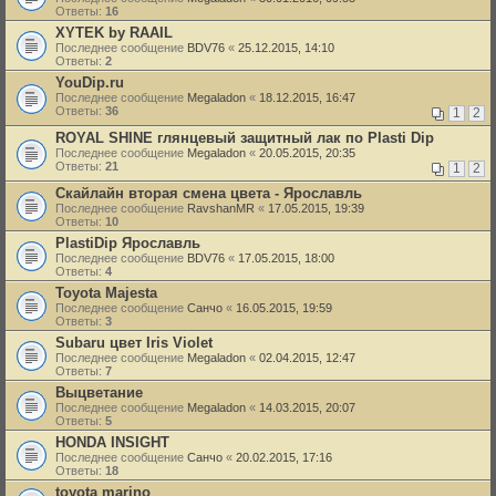
Ответы:
16
XYTEK by RAAIL
Последнее сообщение
BDV76
«
25.12.2015, 14:10
Ответы:
2
YouDip.ru
Последнее сообщение
Megaladon
«
18.12.2015, 16:47
Ответы:
36
1
2
ROYAL SHINE глянцевый защитный лак по Plasti Dip
Последнее сообщение
Megaladon
«
20.05.2015, 20:35
Ответы:
21
1
2
Скайлайн вторая смена цвета - Ярославль
Последнее сообщение
RavshanMR
«
17.05.2015, 19:39
Ответы:
10
PlastiDip Ярославль
Последнее сообщение
BDV76
«
17.05.2015, 18:00
Ответы:
4
Toyota Majesta
Последнее сообщение
Санчо
«
16.05.2015, 19:59
Ответы:
3
Subaru цвет Iris Violet
Последнее сообщение
Megaladon
«
02.04.2015, 12:47
Ответы:
7
Выцветание
Последнее сообщение
Megaladon
«
14.03.2015, 20:07
Ответы:
5
HONDA INSIGHT
Последнее сообщение
Санчо
«
20.02.2015, 17:16
Ответы:
18
toyota marino