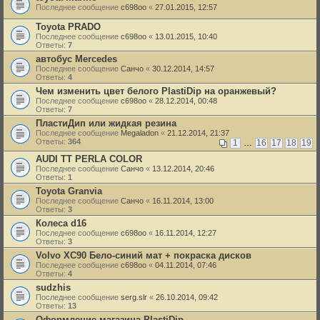
Последнее сообщение
c698oo
«
27.01.2015, 12:57
Toyota PRADO
Последнее сообщение
c698oo
«
13.01.2015, 10:40
Ответы:
7
автобус Mercedes
Последнее сообщение
Санчо
«
30.12.2014, 14:57
Ответы:
4
Чем изменить цвет белого PlastiDip на оранжевый?
Последнее сообщение
c698oo
«
28.12.2014, 00:48
Ответы:
7
ПластиДип или жидкая резина
Последнее сообщение
Megaladon
«
21.12.2014, 21:37
Ответы:
364
1
…
16
17
18
19
AUDI TT PERLA COLOR
Последнее сообщение
Санчо
«
13.12.2014, 20:46
Ответы:
1
Toyota Granvia
Последнее сообщение
Санчо
«
16.11.2014, 13:00
Ответы:
3
Колеса d16
Последнее сообщение
c698oo
«
16.11.2014, 12:27
Ответы:
3
Volvo XC90 Бело-синий мат + покраска дисков
Последнее сообщение
c698oo
«
04.11.2014, 07:46
Ответы:
4
sudzhis
Последнее сообщение
serg.slr
«
26.10.2014, 09:42
Ответы:
13
Оформление магазина PlastiDip