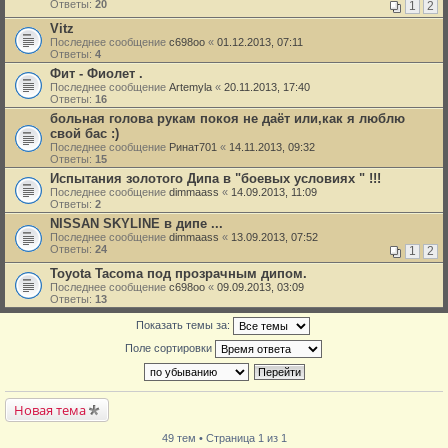
Ответы:
20
1
2
Vitz
Последнее сообщение
c698oo
«
01.12.2013, 07:11
Ответы:
4
Фит - Фиолет .
Последнее сообщение
Artemyla
«
20.11.2013, 17:40
Ответы:
16
больная голова рукам покоя не даёт или,как я люблю
свой бас :)
Последнее сообщение
Ринат701
«
14.11.2013, 09:32
Ответы:
15
Испытания золотого Дипа в "боевых условиях " !!!
Последнее сообщение
dimmaass
«
14.09.2013, 11:09
Ответы:
2
NISSAN SKYLINE в дипе ...
Последнее сообщение
dimmaass
«
13.09.2013, 07:52
Ответы:
24
1
2
Toyota Tacoma под прозрачным дипом.
Последнее сообщение
c698oo
«
09.09.2013, 03:09
Ответы:
13
Показать темы за:
Поле сортировки
Новая тема
49 тем • Страница 1 из 1