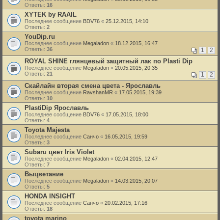
Ответы:
16
XYTEK by RAAIL
Последнее сообщение
BDV76
«
25.12.2015, 14:10
Ответы:
2
YouDip.ru
Последнее сообщение
Megaladon
«
18.12.2015, 16:47
Ответы:
36
1
2
ROYAL SHINE глянцевый защитный лак по Plasti Dip
Последнее сообщение
Megaladon
«
20.05.2015, 20:35
Ответы:
21
1
2
Скайлайн вторая смена цвета - Ярославль
Последнее сообщение
RavshanMR
«
17.05.2015, 19:39
Ответы:
10
PlastiDip Ярославль
Последнее сообщение
BDV76
«
17.05.2015, 18:00
Ответы:
4
Toyota Majesta
Последнее сообщение
Санчо
«
16.05.2015, 19:59
Ответы:
3
Subaru цвет Iris Violet
Последнее сообщение
Megaladon
«
02.04.2015, 12:47
Ответы:
7
Выцветание
Последнее сообщение
Megaladon
«
14.03.2015, 20:07
Ответы:
5
HONDA INSIGHT
Последнее сообщение
Санчо
«
20.02.2015, 17:16
Ответы:
18
toyota marino