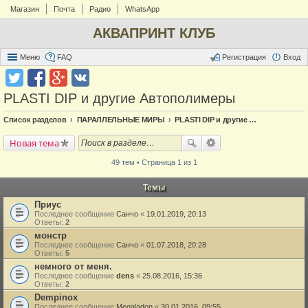
Магазин
Почта
Радио
WhatsApp
АКВАПРИНТ КЛУБ
Меню
FAQ
Регистрация
Вход
PLASTI DIP и другие Автополимеры
Список разделов
ПАРАЛЛЕЛЬНЫЕ МИРЫ
PLASTI DIP и другие Автополимеры
Новая тема
49 тем • Страница 1 из 1
Темы
Приус
Последнее сообщение
Санчо
«
19.01.2019, 20:13
Ответы:
2
монстр
Последнее сообщение
Санчо
«
01.07.2018, 20:28
Ответы:
5
немного от меня.
Последнее сообщение
dens
«
25.08.2016, 15:36
Ответы:
2
Dempinox
Последнее сообщение
Megaladon
«
30.01.2016, 09:55