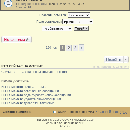
Последнее сообщение
dizel
«
03.04.2016, 13:07
Ответы:
10
Показать темы за:
Поле сортировки
Новая тема
1
2
3
120 тем
Перейти
КТО СЕЙЧАС НА ФОРУМЕ
(по активности за 10 минут)
Сейчас этот раздел просматривают: 4 гостя
ПРАВА ДОСТУПА
Вы
не можете
начинать темы
Вы
не можете
отвечать на сообщения
Вы
не можете
редактировать свои сообщения
Вы
не можете
удалять свои сообщения
Вы
не можете
добавлять вложения
Список разделов
Удалить cookies форума
Часовой пояс:
UTC
phpBBex
© 2016 AQUAPRINT.CLUB 2010
Моды и расширения phpBB
GZIP: Off