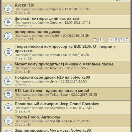
Диски R16
Последнее сообщение
Capone
«
12.06.2019, 17:42
Ответы:
6
флейки глиттеры ..или как их там
Последнее сообщение
Capone
«
12.06.2019, 17:41
Ответы:
13
полировка полок диска
Последнее сообщение
tpd286
«
20.05.2018, 06:35
Ответы:
121
1
…
4
5
6
7
Теоретический компрессор из ДВС 2106. От теории к
практике.
Последнее сообщение
orphan
«
06.03.2018, 06:35
Ответы:
15
Может кому пригодиться) Фишка с матовым лаком...
Последнее сообщение
Ars78
«
16.12.2017, 09:56
Ответы:
5
Покрасил свой диски R19 на volvo xc90
Последнее сообщение
dens
«
12.12.2017, 12:53
Ответы:
7
R18 Land rover - единственные в мире!
Последнее сообщение
TuBort Base
«
02.10.2017, 07:25
Ответы:
6
Правильный антихром Jeep Grand Cherokee
Последнее сообщение
Sevesman
«
25.06.2017, 23:11
Ответы:
4
Toyota Prado. Антихром
Последнее сообщение
MyPbl4
«
14.06.2017, 18:36
Ответы:
5
Зашпонировался. Чуть чуть. Volvo xc90