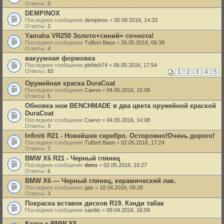
Ответы:
5
DEMPINOX
Последнее сообщение
dempinox
«
05.09.2016, 14:33
Ответы:
2
Yamaha VR250 Золото+синий= сочнота!
Последнее сообщение
TuBort Base
«
26.05.2016, 06:38
Ответы:
4
вакуумная формовка
Последнее сообщение
plohish74
«
06.05.2016, 17:54
Ответы:
82
1
2
3
4
5
Оружейная краска DuraCoat
Последнее сообщение
Санчо
«
04.05.2016, 15:08
Ответы:
5
Обновка нож BENCHMADE в два цвета оружейной краской
DuraCoat
Последнее сообщение
Санчо
«
04.05.2016, 14:08
Ответы:
3
Infiniti R21 - Новейшее серебро. Осторожно!Очень дорого!
Последнее сообщение
TuBort Base
«
02.05.2016, 17:24
Ответы:
7
BMW X6 R21 - Черный глянец
Последнее сообщение
dens
«
02.05.2016, 16:27
Ответы:
6
BMW X6 — Черный глянец, керамический лак.
Последнее сообщение
gas
«
18.04.2016, 09:28
Ответы:
3
Покраска вставок дисков R19. Кэнди табак
Последнее сообщение
sas6ic
«
09.04.2016, 16:59
Катки с BMW Х5