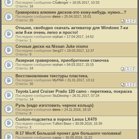
Последнее сообщение
Challenger
«
18.05.2017, 10:33
Ответы:
16
Гравировка алюмин дисков-это кому-нибудь нужно...?
Последнее сообщение
dens
«
25.04.2017, 15:01
Ответы:
25
1
2
Отныне, свободно скачать активатор для Windows 7-ки
или 8-ки очень легко и просто!
Последнее сообщение
orphan
«
17.04.2017, 14:52
Ответы:
1
Сочные диски на Nissan Juke nismo
Последнее сообщение
Serg27
«
19.03.2017, 12:37
Ответы:
9
Лазерная гравировка, приобретении станочка
Последнее сообщение
orphan
«
04.03.2017, 15:15
Ответы:
24
1
2
Восстановление текстуры пластика.
Последнее сообщение
MyPbl4
«
31.01.2017, 13:12
Ответы:
30
1
2
Toyota Land Cruiser Prado 120 camo - перетяжка, покраска
Последнее сообщение
StuDiesing
«
26.01.2017, 07:24
Ответы:
14
Руль (надо изготовить черное кольцо)
Последнее сообщение
dens
«
24.11.2016, 18:10
Ответы:
8
Custom-подсветка в пороги Lexus LX470
Последнее сообщение
TuBort Base
«
30.09.2016, 15:39
Ответы:
2
R-17 WorK Большой проект для большого человека!
Последнее сообщение
zapas
«
30.09.2016, 11:22