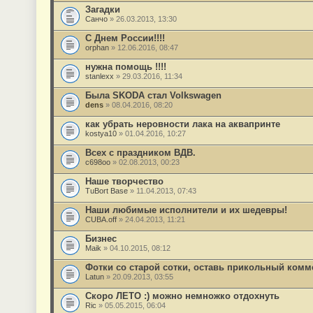
Загадки
Санчо
» 26.03.2013, 13:30
С Днем России!!!!
orphan
» 12.06.2016, 08:47
нужна помощь !!!!
stanlexx
» 29.03.2016, 11:34
Была SKODA стал Volkswagen
dens
» 08.04.2016, 08:20
как убрать неровности лака на аквапринте
kostya10
» 01.04.2016, 10:27
Всех с праздником ВДВ.
c698oo
» 02.08.2013, 00:23
Наше творчество
TuBort Base
» 11.04.2013, 07:43
Наши любимые исполнители и их шедевры!
CUBA.off
» 24.04.2013, 11:21
Бизнес
Maik
» 04.10.2015, 08:12
Фотки со старой сотки, оставь прикольный комм
Latun
» 20.09.2013, 03:55
Скоро ЛЕТО :) можно немножко отдохнуть
Ric
» 05.05.2015, 06:04