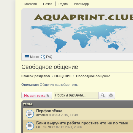
Магазин
Почта
Радио
WhatsApp
Меню
FAQ
Свободное общение
Список разделов
ОБЩЕНИЕ
Свободное общение
Описание:
Общение на любые темы
Новая тема
ТЕМЫ
Перфоплёнка
dimon01
» 03.03.2015, 17:49
Блин выручите ребята простите что не по теме
OLEG6700
» 07.12.2021, 23:06