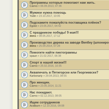
Программы которые помогают нам жить.
Санчо
» 06.09.2013, 07:36
Мужики нужна помощь
Yudin
» 23.10.2017, 10:05
Подскажите пожалуйста поставщика плёнок?
Egoist
» 23.05.2017, 04:42
С праздником победы! 9 мая!!!
dens
» 08.05.2017, 17:12
Производство дерева на заводе Bentley (шпониро
dens
» 25.09.2014, 07:28
Помогите найти пиктограммы
spaun
» 21.02.2017, 06:38
Спорт в нашей жизни!!!
Санчо
» 25.02.2016, 10:35
Аквапечать в Пятигорске или Георгиевске?
Karbonariy
» 29.04.2013, 08:55
Про женщин.
Санчо
» 23.05.2014, 11:21
Нас покидают.
Санчо
» 02.12.2013, 08:05
Ищем сотрудников
Acidburn
» 12.10.2016, 09:08