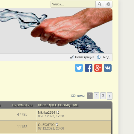
Регистрация
Вход
Поделиться в twitter.com
Поделиться в facebook.com
Поделиться в Google Plus
Поделиться в vk.com
1
2
3
132 темы
Ы
ПРОСМОТРЫ
ПОСЛЕДНЕЕ СООБЩЕНИЕ
Nikitka2354
47785
П
05.07.2023, 12:38
е
р
OLEG6700
е
11153
П
07.12.2021, 23:06
й
е
т