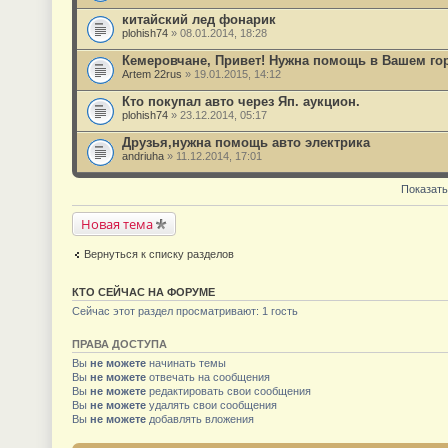
китайский лед фонарик
plohish74
» 08.01.2014, 18:28
Кемеровчане, Привет! Нужна помощь в Вашем го
Artem 22rus
» 19.01.2015, 14:12
Кто покупал авто через Яп. аукцион.
plohish74
» 23.12.2014, 05:17
Друзья,нужна помощь авто электрика
andriuha
» 11.12.2014, 17:01
Показать
Новая тема
Вернуться к списку разделов
КТО СЕЙЧАС НА ФОРУМЕ
Сейчас этот раздел просматривают: 1 гость
ПРАВА ДОСТУПА
Вы
не можете
начинать темы
Вы
не можете
отвечать на сообщения
Вы
не можете
редактировать свои сообщения
Вы
не можете
удалять свои сообщения
Вы
не можете
добавлять вложения