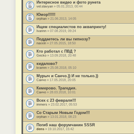
Интересное видео и фото рунета
vel.slavyan
» 05.01.2013, 00:44
Юмор!!!!!!
orphan
» 21.06.2013, 14:05
Ищем специалистов по аквапринту!
Ivannn
» 07.08.2019, 09:24
Поддаетесь ли вы гипнозу?
naxxin
» 27.05.2015, 18:50
Кто работал с ПВД ?
Gecko
» 13.09.2018, 20:48
кидалово?
kramm
» 25.08.2018, 05:10
Мурыч и Санчо.)) И не только.))
Санчо
» 17.05.2018, 20:05
Кемерово. Трагедия.
Санчо
» 28.03.2018, 10:01
Всех с 23 февраля!!!
immers
» 23.02.2017, 05:53
Со Старым Новым Годом!!!
orphan
» 13.01.2018, 08:23
Погиб наш форумчанин SSSR
dens
» 19.10.2017, 15:42