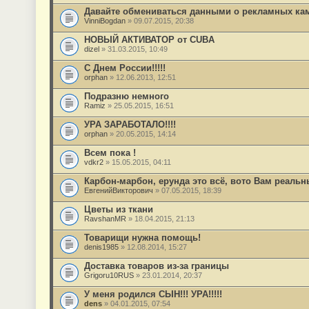
Давайте обмениваться данными о рекламных кам
VinniBogdan
» 09.07.2015, 20:38
НОВЫЙ АКТИВАТОР от CUBA
dizel
» 31.03.2015, 10:49
С Днем России!!!!!
orphan
» 12.06.2013, 12:51
Подразню немного
Ramiz
» 25.05.2015, 16:51
УРА ЗАРАБОТАЛО!!!!
orphan
» 20.05.2015, 14:14
Всем пока !
vdkr2
» 15.05.2015, 04:11
Карбон-марбон, ерунда это всё, вото Вам реальн
ЕвгенийВикторович
» 07.05.2015, 18:39
Цветы из ткани
RavshanMR
» 18.04.2015, 21:13
Товарищи нужна помощь!
denis1985
» 12.08.2014, 15:27
Доставка товаров из-за границы
Grigoru10RUS
» 23.01.2014, 20:37
У меня родился СЫН!!! УРА!!!!!
dens
» 04.01.2015, 07:54