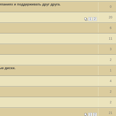
паниях и поддерживать друг друга.
0
20
1
2
6
11
3
2
ые диски.
1
4
2
2
21
1
2