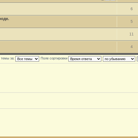
6
роде.
5
11
4
 темы за:
Поле сортировки