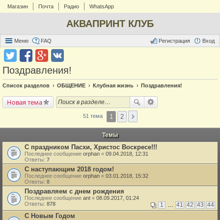
Магазин
Почта
Радио
WhatsApp
АКВАПРИНТ КЛУБ
Меню
FAQ
Регистрация
Вход
Поздравления!
Список разделов
ОБЩЕНИЕ
Клубная жизнь
Поздравления!
Новая тема
1
2
51 тема
Темы
C праздником Пасхи, Христос Воскресе!!!
Последнее сообщение
orphan
«
09.04.2018, 12:31
Ответы:
7
С наступающим 2018 годом!
Последнее сообщение
orphan
«
03.01.2018, 15:32
Ответы:
8
Поздравляем с днем рождения
Последнее сообщение
ant
«
08.09.2017, 01:24
Ответы:
878
1
…
41
42
43
44
С Новым Годом