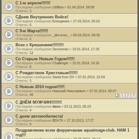
С 1-м апреля!!!!!!!
Последнее сообщение
c698oo
«
01.04.2014, 09:58
Ответы:
3
СДнем Внутренних Войск!
Последнее сообщение
Блондинка
«
27.03.2014, 05:02
Ответы:
5
С 9-м Марта!!!!!!!
Последнее сообщение
_dim-kms_
«
09.03.2014, 09:35
Ответы:
2
Всех с Крешением!!!!!!!!!
Последнее сообщение
Sevesman
«
19.01.2014, 17:29
Ответы:
12
Со Старым Новым Годом!!!!!!
Последнее сообщение
Challenger
«
15.01.2014, 14:16
Ответы:
8
С Рождеством Христовым!!!!!!!
Последнее сообщение
Sania from DV
«
07.01.2014, 22:04
Ответы:
3
С Новым 2014 годом!!!!!!
Последнее сообщение
Николай Николаевич
«
07.01.2014, 00:07
Ответы:
48
1
2
3
С ДНЁМ МУЖЧИН!!!!!!!!!
Последнее сообщение
dens
«
03.11.2013, 05:23
Ответы:
4
С днем автомобилиста!
Последнее сообщение
BDV76
«
27.10.2013, 17:27
Ответы:
9
Поздравление всем форумчанам aquaimage-club. НАМ 1
год!!!