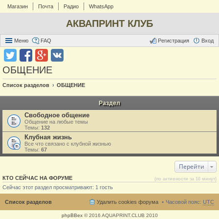
Магазин
Почта
Радио
WhatsApp
АКВАПРИНТ КЛУБ
Меню
FAQ
Регистрация
Вход
ОБЩЕНИЕ
Список разделов
ОБЩЕНИЕ
Раздел
Свободное общение
Общение на любые темы
Темы:
132
Клубная жизнь
Все что связано с клубной жизнью
Темы:
67
Перейти
КТО СЕЙЧАС НА ФОРУМЕ
(по активности за 10 минут)
Сейчас этот раздел просматривают: 1 гость
Список разделов
Удалить cookies форума
Часовой пояс:
UTC
phpBBex
© 2016 AQUAPRINT.CLUB 2010