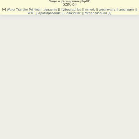
Моды и расширения phpBB
GZIP: Off
[+]
Water Transfer Printing || aquaprint || hydrographics || immeris || аквапечать || аквапринт ||
WTP || Хромирование || Золочение || Металлизация [+]