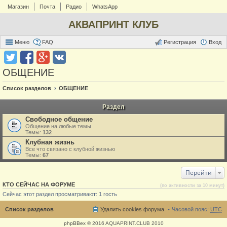
Магазин
Почта
Радио
WhatsApp
АКВАПРИНТ КЛУБ
Меню
FAQ
Регистрация
Вход
ОБЩЕНИЕ
Список разделов
ОБЩЕНИЕ
Раздел
Свободное общение
Общение на любые темы
Темы:
132
Клубная жизнь
Все что связано с клубной жизнью
Темы:
67
Перейти
КТО СЕЙЧАС НА ФОРУМЕ
(по активности за 10 минут)
Сейчас этот раздел просматривают: 1 гость
Список разделов
Удалить cookies форума
Часовой пояс:
UTC
phpBBex
© 2016 AQUAPRINT.CLUB 2010