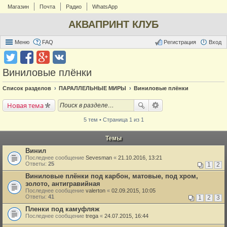
Магазин
Почта
Радио
WhatsApp
АКВАПРИНТ КЛУБ
Меню
FAQ
Регистрация
Вход
Виниловые плёнки
Список разделов
ПАРАЛЛЕЛЬНЫЕ МИРЫ
Виниловые плёнки
Новая тема
5 тем • Страница 1 из 1
Темы
Винил
Последнее сообщение
Sevesman
«
21.10.2016, 13:21
Ответы:
25
1
2
Виниловые плёнки под карбон, матовые, под хром,
золото, антигравийная
Последнее сообщение
valerton
«
02.09.2015, 10:05
Ответы:
41
1
2
3
Пленки под камуфляж
Последнее сообщение
trega
«
24.07.2015, 16:44