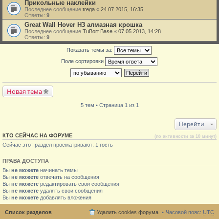
Прикольные наклейки
Последнее сообщение
trega
«
24.07.2015, 16:35
Ответы:
9
Great Wall Hover H3 алмазная крошка
Последнее сообщение
TuBort Base
«
07.05.2013, 14:28
Ответы:
9
Показать темы за:
Поле сортировки
Новая тема
5 тем • Страница 1 из 1
Перейти
КТО СЕЙЧАС НА ФОРУМЕ
(по активности за 10 минут)
Сейчас этот раздел просматривают: 1 гость
ПРАВА ДОСТУПА
Вы
не можете
начинать темы
Вы
не можете
отвечать на сообщения
Вы
не можете
редактировать свои сообщения
Вы
не можете
удалять свои сообщения
Вы
не можете
добавлять вложения
Список разделов
Удалить cookies форума
Часовой пояс:
UTC