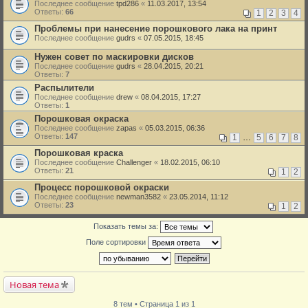
Последнее сообщение
tpd286
«
11.03.2017, 13:54
Ответы:
66
1
2
3
4
Проблемы при нанесение порошкового лака на принт
Последнее сообщение
gudrs
«
07.05.2015, 18:45
Нужен совет по маскировки дисков
Последнее сообщение
gudrs
«
28.04.2015, 20:21
Ответы:
7
Распылители
Последнее сообщение
drew
«
08.04.2015, 17:27
Ответы:
1
Порошковая окраска
Последнее сообщение
zapas
«
05.03.2015, 06:36
Ответы:
147
1
…
5
6
7
8
Порошковая краска
Последнее сообщение
Challenger
«
18.02.2015, 06:10
Ответы:
21
1
2
Процесс порошковой окраски
Последнее сообщение
newman3582
«
23.05.2014, 11:12
Ответы:
23
1
2
Показать темы за:
Поле сортировки
Новая тема
8 тем • Страница 1 из 1