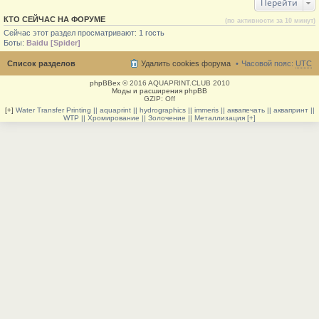
Перейти
КТО СЕЙЧАС НА ФОРУМЕ
(по активности за 10 минут)
Сейчас этот раздел просматривают: 1 гость
Боты:
Baidu [Spider]
Список разделов
Удалить cookies форума
Часовой пояс:
UTC
phpBBex
© 2016 AQUAPRINT.CLUB 2010
Моды и расширения phpBB
GZIP: Off
[+]
Water Transfer Printing || aquaprint || hydrographics || immeris || аквапечать || аквапринт ||
WTP || Хромирование || Золочение || Металлизация [+]