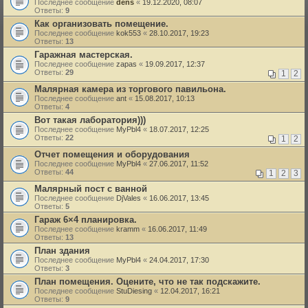
Последнее сообщение
dens
«
19.12.2020, 08:07
Ответы:
9
Как организовать помещение.
Последнее сообщение
kok553
«
28.10.2017, 19:23
Ответы:
13
Гаражная мастерская.
Последнее сообщение
zapas
«
19.09.2017, 12:37
Ответы:
29
1
2
Малярная камера из торгового павильона.
Последнее сообщение
ant
«
15.08.2017, 10:13
Ответы:
4
Вот такая лаборатория)))
Последнее сообщение
MyPbl4
«
18.07.2017, 12:25
Ответы:
22
1
2
Отчет помещения и оборудования
Последнее сообщение
MyPbl4
«
27.06.2017, 11:52
Ответы:
44
1
2
3
Малярный пост с ванной
Последнее сообщение
DjVales
«
16.06.2017, 13:45
Ответы:
5
Гараж 6×4 планировка.
Последнее сообщение
kramm
«
16.06.2017, 11:49
Ответы:
13
План здания
Последнее сообщение
MyPbl4
«
24.04.2017, 17:30
Ответы:
3
План помещения. Оцените, что не так подскажите.
Последнее сообщение
StuDiesing
«
12.04.2017, 16:21
Ответы:
9