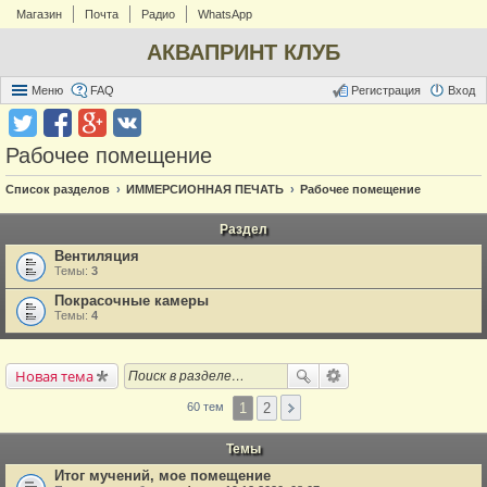
Магазин
Почта
Радио
WhatsApp
АКВАПРИНТ КЛУБ
Меню
FAQ
Регистрация
Вход
Рабочее помещение
Список разделов
ИММЕРСИОННАЯ ПЕЧАТЬ
Рабочее помещение
Раздел
Вентиляция
Темы:
3
Покрасочные камеры
Темы:
4
Новая тема
1
2
60 тем
Темы
Итог мучений, мое помещение