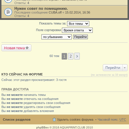
Ответы:
4
Нужен совет по помещению.
Последнее сообщение
CUBA.off
«
15.02.2014, 16:36
Ответы:
4
Показать темы за:
Поле сортировки
Новая тема
1
2
60 тем
Перейти
КТО СЕЙЧАС НА ФОРУМЕ
(по активности за 10 минут)
Сейчас этот раздел просматривают: 3 гостя
ПРАВА ДОСТУПА
Вы
не можете
начинать темы
Вы
не можете
отвечать на сообщения
Вы
не можете
редактировать свои сообщения
Вы
не можете
удалять свои сообщения
Вы
не можете
добавлять вложения
Список разделов
Удалить cookies форума
Часовой пояс:
UTC
phpBBex
© 2016 AQUAPRINT.CLUB 2010