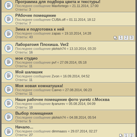
Программа для подбора цвета и текстуры!
Последнее сообщение
Maxfortego
«
21.11.2014, 17:00
Ответы:
3
РАбочее помещение
Последнее сообщение
CUBA.off
«
01.11.2014, 18:12
Ответы:
7
Зима и подготовка к ней
Последнее сообщение
zapas
«
19.10.2014, 14:28
Ответы:
43
1
2
3
Лаборатоия Плохиша. Ver2
Последнее сообщение
plohish74
«
13.10.2014, 03:20
Ответы:
16
мое студио
Последнее сообщение
pvf
«
27.09.2014, 05:18
Ответы:
11
Мой шалашик
Последнее сообщение
Zvon
«
16.09.2014, 04:52
Ответы:
11
Моя новая комнатушка!
Последнее сообщение
Санчо
«
27.08.2014, 06:23
Ответы:
11
Наше рабочее помещение фото yuretz г.Москва
Последнее сообщение
ilyanurev
«
05.08.2014, 04:09
Ответы:
10
Выбор помещения
Последнее сообщение
plohish74
«
04.08.2014, 05:54
Ответы:
5
Начало...
Последнее сообщение
dimmaass
«
29.07.2014, 02:27
Ответы:
27
1
2