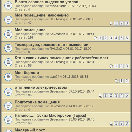
В авто сервисе выделили уголок
Последнее сообщение
mish124rus
«
15.02.2017, 09:03
Ответы:
4
Мое помещение, наконец-то
Последнее сообщение
StuDiesing
«
08.01.2017, 06:05
Ответы:
47
1
2
3
Моё помещение
Последнее сообщение
Sevesman
«
07.01.2017, 18:41
Ответы:
116
1
2
3
4
5
6
Температура, влажность в помещении
Последнее сообщение
RyleZzZ
«
06.01.2017, 18:09
Ответы:
8
Кто в каких типах помещениях работает/снимает
Последнее сообщение
StuDiesing
«
05.01.2017, 16:51
Ответы:
55
1
2
3
Моя берлога
Последнее сообщение
alan24
«
03.11.2016, 08:33
Ответы:
24
1
2
отопление электричеством
Последнее сообщение
Sevesman
«
07.10.2015, 15:44
Ответы:
95
1
2
3
4
5
Подготовка помещения
Последнее сообщение
Sevesman
«
14.09.2015, 01:59
Ответы:
4
Начало...... Эскиз Мастерской (Гараж)
Последнее сообщение
Sevesman
«
23.08.2015, 16:45
Ответы:
43
1
2
3
Малярный пост