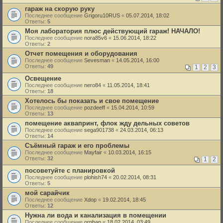
гараж на скорую руку
Последнее сообщение
Grigoru10RUS
«
05.07.2014, 18:02
Ответы:
5
Моя лаборатория плюс действующий гараж! НАЧАЛО!
Последнее сообщение
nora85v6
«
15.06.2014, 18:22
Ответы:
2
Отчет помещения и оборудования
Последнее сообщение
Sevesman
«
14.05.2014, 16:00
Ответы:
49
1
2
3
Освещение
Последнее сообщение
nero84
«
11.05.2014, 18:41
Ответы:
18
Хотелось бы показать и свое помещение
Последнее сообщение
pozdeeff
«
15.04.2014, 10:59
Ответы:
13
помещение аквапринт, флок жду дельных советов
Последнее сообщение
sega901738
«
24.03.2014, 06:13
Ответы:
14
Съёмный гараж и его проблемы
Последнее сообщение
Mayfair
«
10.03.2014, 16:15
Ответы:
32
1
2
посоветуйте с планировкой
Последнее сообщение
plohish74
«
20.02.2014, 08:31
Ответы:
5
мой сарайчик
Последнее сообщение
Xdop
«
19.02.2014, 18:45
Ответы:
12
Нужна ли вода и канализация в помещении
Последнее сообщение
orphan
«
18.02.2014, 03:49