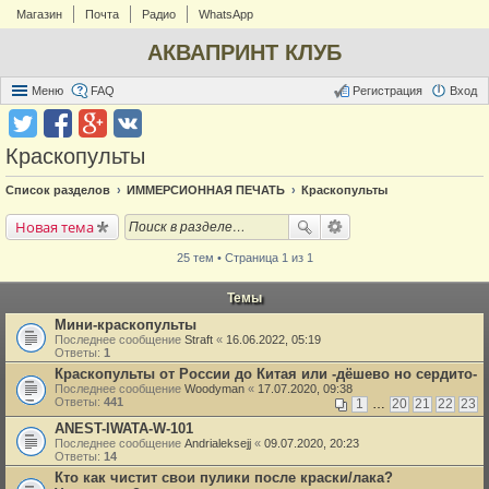
Магазин
Почта
Радио
WhatsApp
АКВАПРИНТ КЛУБ
Меню
FAQ
Регистрация
Вход
Краскопульты
Список разделов
ИММЕРСИОННАЯ ПЕЧАТЬ
Краскопульты
Новая тема
25 тем • Страница 1 из 1
Темы
Мини-краскопульты
Последнее сообщение
Straft
«
16.06.2022, 05:19
Ответы:
1
Краскопульты от России до Китая или -дёшево но сердито-
Последнее сообщение
Woodyman
«
17.07.2020, 09:38
Ответы:
441
1
…
20
21
22
23
ANEST-IWATA-W-101
Последнее сообщение
Andrialeksejj
«
09.07.2020, 20:23
Ответы:
14
Кто как чистит свои пулики после краски/лака?