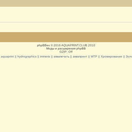
phpBBex
© 2016 AQUAPRINT.CLUB 2010
Моды и расширения phpBB
GZIP: Off
|| aquaprint || hydrographics || immeris || аквапечать || аквапринт || WTP || Хромирование || З