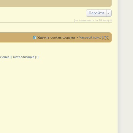
Перейти
(по активности за 10 минут)
Удалить cookies форума
Часовой пояс:
UTC
олочение || Металлизация [+]