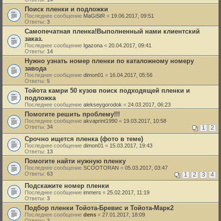
Поиск пленки и подложки
Последнее сообщение
MaGiStR
«
19.06.2017, 09:51
Ответы:
3
Самопечатная пленка!Выполненный нами клиентский
заказ.
Последнее сообщение
Igazona
«
20.04.2017, 09:41
Ответы:
14
Нужно узнать номер пленки по каталожному номеру
завода
Последнее сообщение
dimon01
«
16.04.2017, 05:56
Ответы:
5
Тойота камри 50 кузов поиск подходящей пленки и
подложка
Последнее сообщение
alekseygorodok
«
24.03.2017, 06:23
Помогите решить проблему!!!
Последнее сообщение
akvaprint1990
«
19.03.2017, 10:58
Ответы:
34
1
2
Срочно ищется пленка (фото в теме)
Последнее сообщение
dimon01
«
15.03.2017, 19:43
Ответы:
13
Помогите найти нужную пленку
Последнее сообщение
SCOOTORAN
«
05.03.2017, 03:47
Ответы:
63
1
2
3
4
Подскажите номер пленки
Последнее сообщение
immers
«
25.02.2017, 11:19
Ответы:
3
Подбор пленки Тойота-Бревис и Тойота-Марк2
Последнее сообщение
dens
«
27.01.2017, 18:09
Ответы:
2