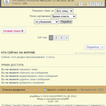
Последнее сообщение
nik51234
«
27.08.2015, 08:38
Ответы:
144
1
…
5
6
7
8
Показать темы за:
Поле сортировки
Новая тема
1
2
3
120 тем
Перейти
КТО СЕЙЧАС НА ФОРУМЕ
(по активности за 10 минут)
Сейчас этот раздел просматривают: 1 гость
ПРАВА ДОСТУПА
Вы
не можете
начинать темы
Вы
не можете
отвечать на сообщения
Вы
не можете
редактировать свои сообщения
Вы
не можете
удалять свои сообщения
Вы
не можете
добавлять вложения
Список разделов
Удалить cookies форума
Часовой пояс:
UTC
phpBBex
© 2016 AQUAPRINT.CLUB 2010
Моды и расширения phpBB
GZIP: Off
[+]
Water Transfer Printing || aquaprint || hydrographics || immeris || аквапечать || аквапринт ||