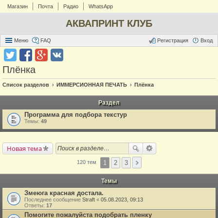
Магазин
Почта
Радио
WhatsApp
АКВАПРИНТ КЛУБ
Меню
FAQ
Регистрация
Вход
Плёнка
Список разделов
ИММЕРСИОННАЯ ПЕЧАТЬ
Плёнка
Раздел
Программа для подбора текстур
Темы:
49
Новая тема
1
2
3
120 тем
Темы
Змеюга красная достала.
Последнее сообщение
Straft
«
05.08.2023, 09:13
Ответы:
17
Помогите пожалуйста подобрать пленку