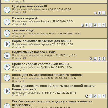
Ответы:
2
Одноразовая ванна !!!
Последнее сообщение
dens
«
06.05.2016, 08:24
Ответы:
25
1
2
И снова еврокуб
Последнее сообщение
Prodigy
«
29.03.2016, 22:54
Ответы:
98
1
2
3
4
5
ужасная вода.
Последнее сообщение
SergeyPOCT
«
18.03.2016, 06:52
Ответы:
9
Парни помогите чертежом для ванны
Последнее сообщение
orphan
«
27.12.2015, 16:56
Ответы:
1
Подключение насоса и тэна
Последнее сообщение
Sevesman
«
23.10.2015, 01:10
Ответы:
49
1
2
3
Процесс сборки собственной ванны
Последнее сообщение
ZpNik
«
14.10.2015, 16:34
Ответы:
3
Ванна для иммерсионной печати из металла
Последнее сообщение
thorn2006
«
01.09.2015, 05:42
Ответы:
9
Блок управления ванной для иммерсионной печати.
Нужен или нет?
Последнее сообщение
mmmm44
«
31.08.2015, 18:41
Ответы:
61
1
2
3
4
Как без сварки закупорить дырку в швах ванны из
нержавейки.