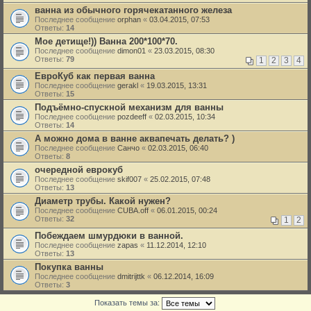
ванна из обычного горячекатанного железа
Последнее сообщение
orphan
«
03.04.2015, 07:53
Ответы:
14
Мое детище!)) Ванна 200*100*70.
Последнее сообщение
dimon01
«
23.03.2015, 08:30
Ответы:
79
1
2
3
4
ЕвроКуб как первая ванна
Последнее сообщение
gerakl
«
19.03.2015, 13:31
Ответы:
15
Подъёмно-спускной механизм для ванны
Последнее сообщение
pozdeeff
«
02.03.2015, 10:34
Ответы:
14
А можно дома в ванне аквапечать делать? )
Последнее сообщение
Санчо
«
02.03.2015, 06:40
Ответы:
8
очередной еврокуб
Последнее сообщение
skif007
«
25.02.2015, 07:48
Ответы:
13
Диаметр трубы. Какой нужен?
Последнее сообщение
CUBA.off
«
06.01.2015, 00:24
Ответы:
32
1
2
Побеждаем шмурдюки в ванной.
Последнее сообщение
zapas
«
11.12.2014, 12:10
Ответы:
13
Покупка ванны
Последнее сообщение
dmitrijttk
«
06.12.2014, 16:09
Ответы:
3
Показать темы за: