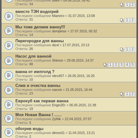
Последнее сообщение
obed
«
09.08.2015, 09:42
Ответы:
34
1
2
вместо ТЭН водогрей
Последнее сообщение
Maestro
«
31.07.2015, 13:08
Ответы:
31
1
2
Мы тоже делаем ванну!!!
Последнее сообщение
dempinox
«
27.07.2015, 05:32
Ответы:
14
Перегородки для ванны
Последнее сообщение
dizel
«
17.07.2015, 23:13
Ответы:
26
1
2
Насос для ванной
Последнее сообщение
Shimon
«
29.06.2015, 14:37
Ответы:
88
1
2
3
4
5
ванна от импголд ?
Последнее сообщение
nitro407
«
26.05.2015, 16:26
Ответы:
10
Слив и очистка ванны
Последнее сообщение
naxxin
«
21.05.2015, 16:44
Ответы:
23
1
2
Еврокуб как первая ванна
Последнее сообщение
Engin2Er
«
06.05.2015, 21:38
Ответы:
19
Моя Новая Ванна ! ......
Последнее сообщение
ZpNik
«
22.04.2015, 07:57
Ответы:
5
обогрев воды
Последнее сообщение
dimon01
«
11.04.2015, 13:21
Ответы:
2