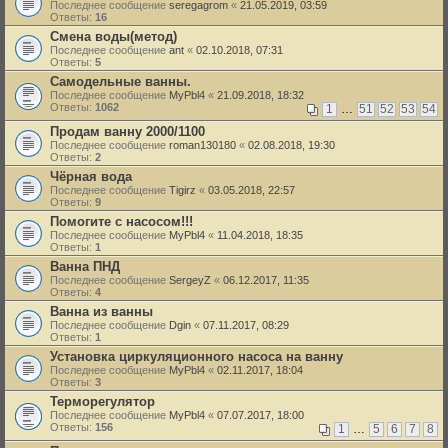
Последнее сообщение
seregagrom
«
21.05.2019, 03:59
Ответы:
16
Смена воды(метод)
Последнее сообщение
ant
«
02.10.2018, 07:31
Ответы:
5
Самодельные ванны.
Последнее сообщение
MyPbl4
«
21.09.2018, 18:32
Ответы:
1062
1
…
51
52
53
54
Продам ванну 2000/1100
Последнее сообщение
roman130180
«
02.08.2018, 19:30
Ответы:
2
Чёрная вода
Последнее сообщение
Tigirz
«
03.05.2018, 22:57
Ответы:
9
Помогите с насосом!!!
Последнее сообщение
MyPbl4
«
11.04.2018, 18:35
Ответы:
1
Ванна ПНД
Последнее сообщение
SergeyZ
«
06.12.2017, 11:35
Ответы:
4
Ванна из ванны
Последнее сообщение
Dgin
«
07.11.2017, 08:29
Ответы:
1
Установка циркуляционного насоса на ванну
Последнее сообщение
MyPbl4
«
02.11.2017, 18:04
Ответы:
3
Терморегулятор
Последнее сообщение
MyPbl4
«
07.07.2017, 18:00
Ответы:
156
1
…
5
6
7
8