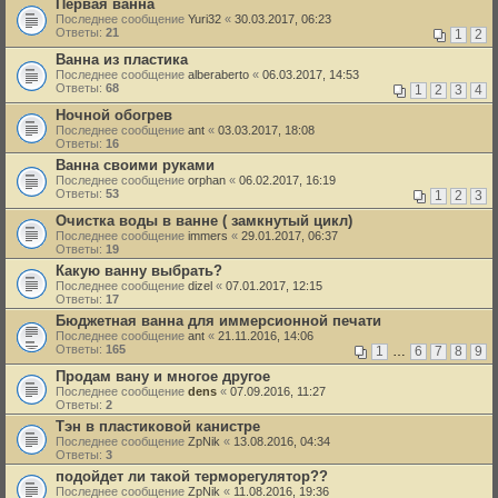
Первая ванна
Последнее сообщение
Yuri32
«
30.03.2017, 06:23
Ответы:
21
1
2
Ванна из пластика
Последнее сообщение
alberaberto
«
06.03.2017, 14:53
Ответы:
68
1
2
3
4
Ночной обогрев
Последнее сообщение
ant
«
03.03.2017, 18:08
Ответы:
16
Ванна своими руками
Последнее сообщение
orphan
«
06.02.2017, 16:19
Ответы:
53
1
2
3
Очистка воды в ванне ( замкнутый цикл)
Последнее сообщение
immers
«
29.01.2017, 06:37
Ответы:
19
Какую ванну выбрать?
Последнее сообщение
dizel
«
07.01.2017, 12:15
Ответы:
17
Бюджетная ванна для иммерсионной печати
Последнее сообщение
ant
«
21.11.2016, 14:06
Ответы:
165
1
…
6
7
8
9
Продам вану и многое другое
Последнее сообщение
dens
«
07.09.2016, 11:27
Ответы:
2
Тэн в пластиковой канистре
Последнее сообщение
ZpNik
«
13.08.2016, 04:34
Ответы:
3
подойдет ли такой терморегулятор??
Последнее сообщение
ZpNik
«
11.08.2016, 19:36