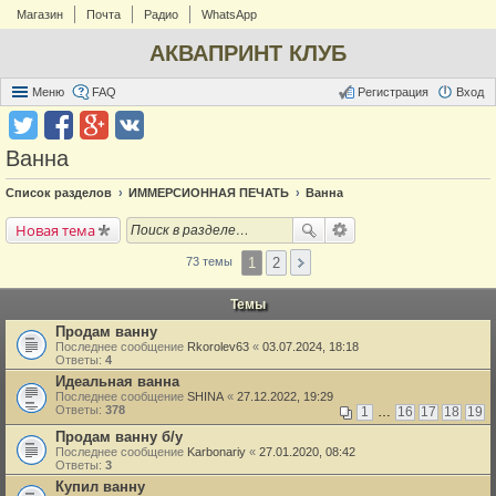
Магазин
Почта
Радио
WhatsApp
АКВАПРИНТ КЛУБ
Меню
FAQ
Регистрация
Вход
Ванна
Список разделов
ИММЕРСИОННАЯ ПЕЧАТЬ
Ванна
Новая тема
1
2
73 темы
Темы
Продам ванну
Последнее сообщение
Rkorolev63
«
03.07.2024, 18:18
Ответы:
4
Идеальная ванна
Последнее сообщение
SHINA
«
27.12.2022, 19:29
Ответы:
378
1
…
16
17
18
19
Продам ванну б/у
Последнее сообщение
Karbonariy
«
27.01.2020, 08:42
Ответы:
3
Купил ванну