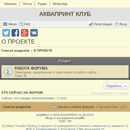
Магазин
Почта
Радио
WhatsApp
АКВАПРИНТ КЛУБ
Меню
FAQ
Регистрация
Вход
О ПРОЕКТЕ
Список разделов
О ПРОЕКТЕ
Раздел
РАБОТА ФОРУМА
Пожелания, предложения и замечания по работе сайта
Темы:
8
Перейти
КТО СЕЙЧАС НА ФОРУМЕ
(по активности за 10 минут)
Сейчас этот раздел просматривают: 1 гость
Список разделов
Удалить cookies форума
Часовой пояс:
UTC
phpBBex
© 2016 AQUAPRINT.CLUB 2010
Моды и расширения phpBB
GZIP: Off
[+]
Water Transfer Printing || aquaprint || hydrographics || immeris || аквапечать || аквапринт ||
WTP || Хромирование || Золочение || Металлизация [+]