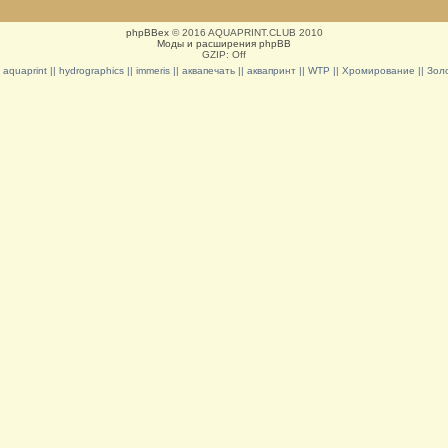
phpBBex
© 2016 AQUAPRINT.CLUB 2010
Моды и расширения phpBB
GZIP: Off
|| aquaprint || hydrographics || immeris || аквапечать || аквапринт || WTP || Хромирование || З