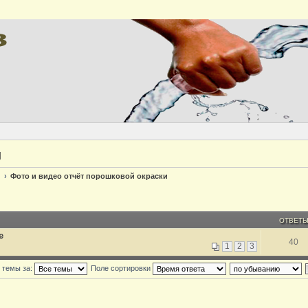
и
Фото и видео отчёт порошковой окраски
ОТВЕТ
е
40
1
2
3
 темы за:
Поле сортировки