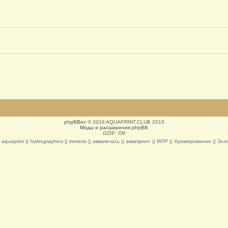
phpBBex
© 2016 AQUAPRINT.CLUB 2010
Моды и расширения phpBB
GZIP: Off
|| aquaprint || hydrographics || immeris || аквапечать || аквапринт || WTP || Хромирование || З