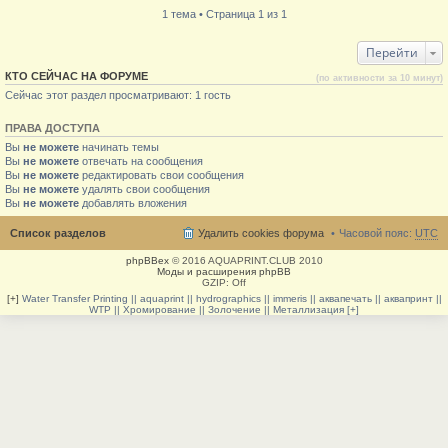
1 тема • Страница 1 из 1
Перейти
КТО СЕЙЧАС НА ФОРУМЕ
(по активности за 10 минут)
Сейчас этот раздел просматривают: 1 гость
ПРАВА ДОСТУПА
Вы
не можете
начинать темы
Вы
не можете
отвечать на сообщения
Вы
не можете
редактировать свои сообщения
Вы
не можете
удалять свои сообщения
Вы
не можете
добавлять вложения
Список разделов
Удалить cookies форума
Часовой пояс:
UTC
phpBBex
© 2016 AQUAPRINT.CLUB 2010
Моды и расширения phpBB
GZIP: Off
[+]
Water Transfer Printing || aquaprint || hydrographics || immeris || аквапечать || аквапринт ||
WTP || Хромирование || Золочение || Металлизация [+]